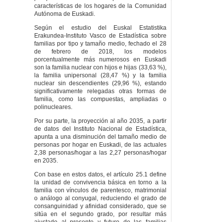
DEROGATORIA
características de los hogares de la Comunidad
Autónoma de Euskadi.
DISPOSICIÓN FINAL
PRIMERA
.
Según el estudio del Euskal Estatistika
Modificación de la Ley
Erakundea-Instituto Vasco de Estadística sobre
3/2011, de 13 de
familias por tipo y tamaño medio, fechado el 28
octubre, sobre
de febrero de 2018, los modelos
Lanbide-Servicio
porcentualmente más numerosos en Euskadi
Vasco de Empleo.
son la familia nuclear con hijos e hijas (33,63 %),
DISPOSICIÓN FINAL
la familia unipersonal (28,47 %) y la familia
SEGUNDA
. Desarrollo
nuclear sin descendientes (29,96 %), estando
reglamentario.
significativamente relegadas otras formas de
familia, como las compuestas, ampliadas o
DISPOSICIÓN FINAL
polinucleares.
TERCERA
.
Deslegalización.
Por su parte, la proyección al año 2035, a partir
DISPOSICIÓN FINAL
de datos del Instituto Nacional de Estadística,
CUARTA
. Entrada en
apunta a una disminución del tamaño medio de
vigor.
personas por hogar en Euskadi, de las actuales
2,38 personas/hogar a las 2,27 personas/hogar
en 2035.
Con base en estos datos, el artículo 25.1 define
la unidad de convivencia básica en torno a la
familia con vínculos de parentesco, matrimonial
o análogo al conyugal, reduciendo el grado de
consanguinidad y afinidad considerado, que se
sitúa en el segundo grado, por resultar más
ajustado al presente y futuro de las familias