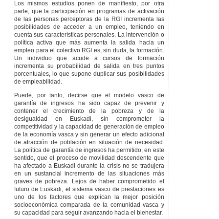
LAS PRESTACIONES
Los mismos estudios ponen de manifiesto, por otra
ECONÓMICAS
parte, que la participación en programas de activación
de las personas perceptoras de la RGI incrementa las
SECCIÓN
1.ª
posibilidades de acceder a un empleo, teniendo en
PROCEDIMIENTO
cuenta sus características personales. La intervención o
Artículo 73
Inicio
política activa que más aumenta la salida hacia un
del
empleo para el colectivo RGI es, sin duda, la formación.
procedimiento de
Un individuo que acude a cursos de formación
reconocimiento
incrementa su probabilidad de salida en tres puntos
de la renta de
porcentuales, lo que supone duplicar sus posibilidades
garantía de
de empleabilidad.
ingresos.
Puede, por tanto, decirse que el modelo vasco de
Artículo 74
garantía de ingresos ha sido capaz de prevenir y
Subsanación.
contener el crecimiento de la pobreza y de la
Artículo 75
desigualdad en Euskadi, sin comprometer la
Instrucción.
competitividad y la capacidad de generación de empleo
de la economía vasca y sin generar un efecto adicional
Artículo 76
de atracción de población en situación de necesidad.
Resolución.
La política de garantía de ingresos ha permitido, en este
Artículo 77
sentido, que el proceso de movilidad descendente que
Reconocimiento
ha afectado a Euskadi durante la crisis no se tradujera
del ingreso
en un sustancial incremento de las situaciones más
mínimo vital.
graves de pobreza. Lejos de haber comprometido el
Artículo 78
futuro de Euskadi, el sistema vasco de prestaciones es
Modelos
uno de los factores que explican la mejor posición
normalizados de
socioeconómica comparada de la comunidad vasca y
solicitud.
su capacidad para seguir avanzando hacia el bienestar.