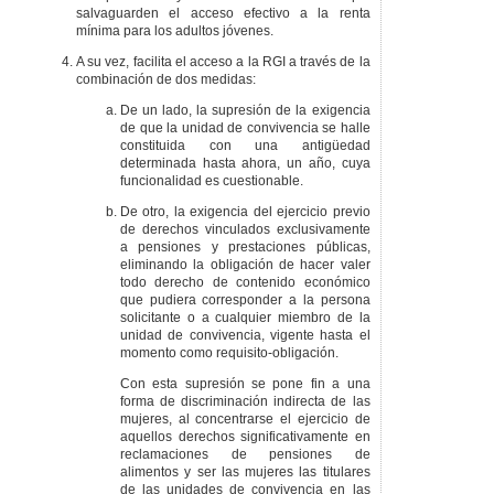
Artículo 148
salvaguarden el acceso efectivo a la renta
Independencia.
mínima para los adultos jóvenes.
Artículo 149
A su vez, facilita el acceso a la RGI a través de la
Funciones.
combinación de dos medidas:
Artículo 150
De un lado, la supresión de la exigencia
Estatuto personal
de que la unidad de convivencia se halle
del titular o de la
constituida con una antigüedad
titular del Órgano de
determinada hasta ahora, un año, cuya
Evaluación,
funcionalidad es cuestionable.
Investigación e
Innovación en
De otro, la exigencia del ejercicio previo
materia de
de derechos vinculados exclusivamente
Inclusión.
a pensiones y prestaciones públicas,
Artículo 151
Medios
eliminando la obligación de hacer valer
personales y
todo derecho de contenido económico
materiales.
que pudiera corresponder a la persona
solicitante o a cualquier miembro de la
DISPOSICIÓN
unidad de convivencia, vigente hasta el
ADICIONAL PRIMERA
momento como requisito-obligación.
. Cuantía base a la
fecha de entrada en
Con esta supresión se pone fin a una
vigor de la presente
forma de discriminación indirecta de las
ley.
mujeres, al concentrarse el ejercicio de
DISPOSICIÓN
aquellos derechos significativamente en
ADICIONAL SEGUNDA
reclamaciones de pensiones de
. Interoperabilidad e
alimentos y ser las mujeres las titulares
interconexión de los
de las unidades de convivencia en las