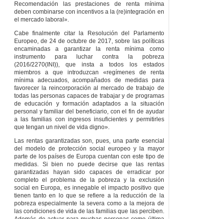
Recomendación las prestaciones de renta mínima
Suspensión por
deben combinarse con incentivos a la (re)integración en
incumplimiento
el mercado laboral».
de obligaciones.
Artículo 46
Cabe finalmente citar la Resolución del Parlamento
Efectos de la
Europeo, de 24 de octubre de 2017, sobre las políticas
suspensión.
encaminadas a garantizar la renta mínima como
instrumento para luchar contra la pobreza
Artículo 47
(2016/2270(INI)), que insta a todos los estados
Suspensión
miembros a que introduzcan «regímenes de renta
cautelar de la
mínima adecuados, acompañados de medidas para
prestación.
favorecer la reincorporación al mercado de trabajo de
Artículo 48
todas las personas capaces de trabajar y de programas
Extinción de la
de educación y formación adaptados a la situación
prestación.
personal y familiar del beneficiario, con el fin de ayudar
a las familias con ingresos insuficientes y permitirles
Artículo 49
que tengan un nivel de vida digno».
Efectos de la
extinción de la
Las rentas garantizadas son, pues, una parte esencial
prestación.
del modelo de protección social europeo y la mayor
Artículo 50
parte de los países de Europa cuentan con este tipo de
Efectos de la
medidas. Si bien no puede decirse que las rentas
extinción de la
garantizadas hayan sido capaces de erradicar por
prestación en
completo el problema de la pobreza y la exclusión
unidades de
social en Europa, es innegable el impacto positivo que
convivencia que
tienen tanto en lo que se refiere a la reducción de la
integren a
pobreza especialmente la severa como a la mejora de
personas
las condiciones de vida de las familias que las perciben.
menores de
Además de actuar para muchas personas como última