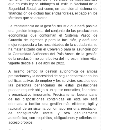
que en esta ley se atribuyen al Instituto Nacional de la
Artículo 106
Seguridad Social, así como, en atención al sistema de
Prescripción de
financiación de dichas haciendas forales, el pago en los
infracciones y
términos que se acuerde.
sanciones.
La transferencia de la gestión del IMV, que hará posible
TÍTULO
V
una gestión integrada del conjunto de las prestaciones
INSTRUMENTOS Y
económicas que conforman el Sistema Vasco de
SERVICIOS ORIENTADOS
Garantía de Ingresos y para la Inclusión, y dará una
A LA INCLUSIÓN
mejor respuesta a las necesidades de la ciudadanía, se
LABORAL Y SOCIAL
ha materializado con el Convenio para la asunción por
la Comunidad Autónoma del País Vasco de la gestión
CAPÍTULO
I
de la prestación no contributiva del ingreso mínimo vital,
DISPOSICIONES
vigente desde el 1 de abril de 2022.
GENERALES
Artículo 107
Al mismo tiempo, la gestión autonómica de ambas
Instrumentos y
prestaciones y la necesidad de seguir desarrollando las
servicios
políticas activas de empleo y los servicios sociales que
orientados a la
las personas beneficiarias de estas prestaciones
inclusión laboral y
puedan requerir obliga a un ajuste normativo, financiero
social.
y organizativo importante. Precisamente, buena parte
de las disposiciones contenidas en esta ley está
Artículo 108
orientada a facilitar una gestión más eficiente, ágil y
Requisitos de
racional de un sistema conformado por una prestación
acceso.
de configuración estatal y otra genuinamente
Artículo 109
autonómica, con requisitos, obligaciones y criterios de
Profesional de
acceso propios.
referencia.