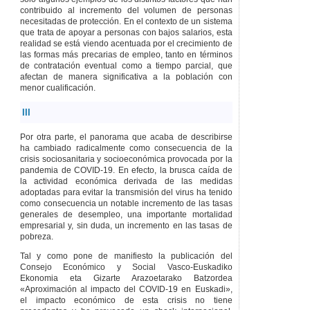
contribuido al incremento del volumen de personas
Artículo 87
necesitadas de protección. En el contexto de un sistema
Protección de datos
que trata de apoyar a personas con bajos salarios, esta
y confidencialidad.
realidad se está viendo acentuada por el crecimiento de
Artículo 88
Deber
las formas más precarias de empleo, tanto en términos
de suministro de
de contratación eventual como a tiempo parcial, que
información de
afectan de manera significativa a la población con
entidades del
menor cualificación.
sector público.
Artículo 89
Deber
III
de suministro de
información de las
Por otra parte, el panorama que acaba de describirse
personas físicas o
ha cambiado radicalmente como consecuencia de la
jurídicas privadas y
crisis sociosanitaria y socioeconómica provocada por la
de las entidades sin
pandemia de COVID-19. En efecto, la brusca caída de
personalidad
la actividad económica derivada de las medidas
jurídica.
adoptadas para evitar la transmisión del virus ha tenido
como consecuencia un notable incremento de las tasas
TÍTULO
IV
POTESTAD DE
generales de desempleo, una importante mortalidad
INSPECCIÓN Y
empresarial y, sin duda, un incremento en las tasas de
POTESTAD
pobreza.
SANCIONADORA
Tal y como pone de manifiesto la publicación del
CAPÍTULO
I
Consejo Económico y Social Vasco-Euskadiko
POTESTAD DE
Ekonomia eta Gizarte Arazoetarako Batzordea
INSPECCIÓN
«Aproximación al impacto del COVID-19 en Euskadi»,
Artículo 90
Ejercicio
el impacto económico de esta crisis no tiene
de la potestad de