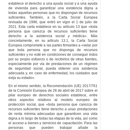
Suspensión por
establece el derecho a una ayuda social y a una ayuda
pérdida temporal
de vivienda para garantizar una existencia digna a
de los requisitos
todas aquellas personas que no dispongan de recursos
exigidos para el
suficientes. También, a la Carta Social Europea
reconocimiento
revisada de 1996, que entró en vigor el 1 de julio de
de la prestación.
2021. Esta carta establece en su artículo 13 que «toda
persona que carezca de recursos suficientes tiene
Artículo 43
derecho a la asistencia social y médica». Más
Suspensión por
concretamente, en su artículo 13.1, la Carta Social
residencia
Europea compromete a las partes firmantes a «velar por
efectiva fuera de
que toda persona que no disponga de recursos
la Comunidad
suficientes y no esté en condiciones de conseguir éstos
Autónoma de
por su propio esfuerzo o de recibirlos de otras fuentes,
Euskadi.
especialmente por vía de prestaciones de un régimen
Artículo 44
de seguridad social, pueda obtener una asistencia
Suspensión por
adecuada y, en caso de enfermedad, los cuidados que
ocupación de
exija su estado».
una plaza
temporal de un
En el mismo sentido, la Recomendación (UE) 2017/761
servicio
de la Comisión Europea de 26 de abril de 2017 sobre el
residencial de
pilar europeo de derechos sociales establece, entre
carácter social,
otros aspectos relativos al modelo europeo de
sanitario o
protección social, que «toda persona que carezca de
sociosanitario,
recursos suficientes tiene derecho a unas prestaciones
financiada en su
de renta mínima adecuadas que garanticen una vida
integridad con
digna a lo largo de todas las etapas de la vida, así como
fondos públicos.
el acceso a bienes y servicios de capacitación. Para las
personas que pueden trabajar añade la
Artículo 45