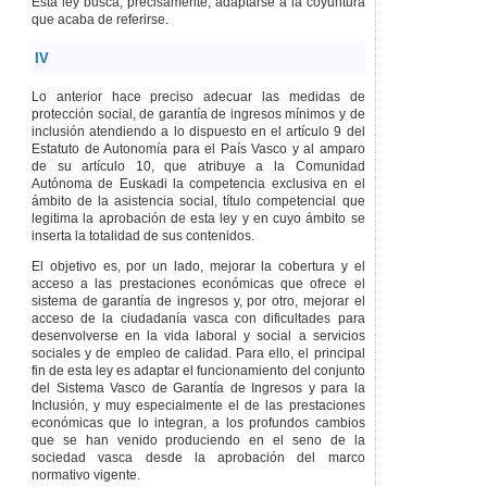
Esta ley busca, precisamente, adaptarse a la coyuntura
Artículo 110
que acaba de referirse.
Confidencialidad y
protección de
datos.
IV
Artículo 111
Lo anterior hace preciso adecuar las medidas de
Participación de las
protección social, de garantía de ingresos mínimos y de
entidades del tercer
inclusión atendiendo a lo dispuesto en el artículo 9 del
sector social de
Estatuto de Autonomía para el País Vasco y al amparo
Euskadi.
de su artículo 10, que atribuye a la Comunidad
CAPÍTULO
II
Autónoma de Euskadi la competencia exclusiva en el
HERRAMIENTAS DE
ámbito de la asistencia social, título competencial que
DIAGNÓSTICO SOCIAL
legitima la aprobación de esta ley y en cuyo ámbito se
Y LABORAL
inserta la totalidad de sus contenidos.
Artículo 112
El objetivo es, por un lado, mejorar la cobertura y el
Valoración inicial de
acceso a las prestaciones económicas que ofrece el
situación y de
sistema de garantía de ingresos y, por otro, mejorar el
necesidades.
acceso de la ciudadanía vasca con dificultades para
Artículo 113
desenvolverse en la vida laboral y social a servicios
Valoración y
sociales y de empleo de calidad. Para ello, el principal
diagnóstico social.
fin de esta ley es adaptar el funcionamiento del conjunto
del Sistema Vasco de Garantía de Ingresos y para la
Artículo 114
Inclusión, y muy especialmente el de las prestaciones
Diagnóstico
económicas que lo integran, a los profundos cambios
personal sobre
que se han venido produciendo en el seno de la
empleabilidad.
sociedad vasca desde la aprobación del marco
CAPÍTULO
III
normativo vigente.
PROGRAMA