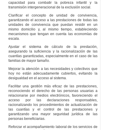
capacidad para combatir la pobreza infantil y la
referencia para el
transmisión intergeneracional de la exclusión social.
Programa Integrado
y Personal de
Clarificar el concepto de unidad de convivencia,
Inclusión.
garantizando el acceso a las prestaciones de todas las
Artículo 120
Firma
unidades de convivencia que puedan residir en un
del Programa
mismo domicilio y, al mismo tiempo, estableciendo
Integrado y
mecanismos que tengan en cuenta las economías de
Personal de
escala.
Inclusión.
Ajustar el sistema de cálculo de la prestación,
Artículo 121
asegurando la suficiencia y la racionalización de las
Obligaciones de las
cuantías garantizadas, especialmente en el caso de las
partes
familias de mayor tamaño.
intervinientes.
Mejorar la atención a las necesidades y colectivos que
Artículo 122
hoy no están adecuadamente cubiertos, evitando la
Seguimiento y
desigualdad en el acceso al sistema.
evaluación del
Programa Integrado
Facilitar una gestión más eficaz de las prestaciones,
y Personal de
reconociendo el derecho de las personas usuarias a
Inclusión.
relacionarse por medios electrónicos, favoreciendo el
Artículo 123
acceso por las declaraciones responsables,
Suspensión del
racionalizando los procedimientos de actualización de
Programa Integrado
las cuantías y el control de las prestaciones y
y Personal de
garantizando una mayor seguridad jurídica de las
Inclusión.
personas beneficiarias.
Artículo 124
Reforzar el acompañamiento laboral de los servicios de
Causas de