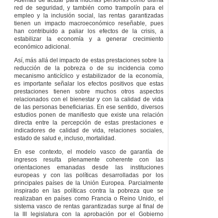
edad.
red de seguridad, y también como trampolín para el
empleo y la inclusión social, las rentas garantizadas
CAPÍTULO
III
AYUDAS
tienen un impacto macroeconómico reseñable, pues
DE EMERGENCIA
han contribuido a paliar los efectos de la crisis, a
SOCIAL
estabilizar la economía y a generar crecimiento
Artículo 51
económico adicional.
Definición.
Así, más allá del impacto de estas prestaciones sobre la
Artículo 52
reducción de la pobreza o de su incidencia como
Características y
mecanismo anticíclico y estabilizador de la economía,
compatibilidad con
es importante señalar los efectos positivos que estas
la prestación
prestaciones tienen sobre muchos otros aspectos
económica de
relacionados con el bienestar y con la calidad de vida
vivienda.
de las personas beneficiarias. En ese sentido, diversos
Artículo 53
estudios ponen de manifiesto que existe una relación
Requisitos de
directa entre la percepción de estas prestaciones e
acceso.
indicadores de calidad de vida, relaciones sociales,
estado de salud e, incluso, mortalidad.
Artículo 54
Concurrencia de
En ese contexto, el modelo vasco de garantía de
prestaciones y de
ingresos resulta plenamente coherente con las
personas
orientaciones emanadas desde las instituciones
beneficiarias.
europeas y con las políticas desarrolladas por los
Artículo 55
principales países de la Unión Europea. Parcialmente
Obligaciones de las
inspirado en las políticas contra la pobreza que se
personas
realizaban en países como Francia o Reino Unido, el
beneficiarias.
sistema vasco de rentas garantizadas surge al final de
la III legislatura con la aprobación por el Gobierno
Artículo 56
Renta