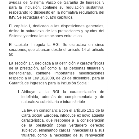
Artículo 141
Deber
ayudas del Sistema Vasco de Garantía de Ingresos y
de cooperación y
para la Inclusión, contiene su regulación sustantiva,
coordinación entre
respetando lo dispuesto en la normativa reguladora del
las
IMV. Se estructura en cuatro capítulos.
administraciones
públicas.
El capítulo I, dedicado a las disposiciones generales,
define la naturaleza de las prestaciones y ayudas del
Artículo 142
Sistema y ordena las relaciones entre ellas.
Comisión
Interinstitucional
El capítulo II regula la RGI. Se estructura en cinco
para la Inclusión.
secciones, que abarcan desde el artículo 14 al artículo
Artículo 143
50.
Funciones de la
La sección 1.ª, dedicada a la definición y características
Comisión
de la prestación, así como a las personas titulares y
Interinstitucional
beneficiarias, contiene importantes modificaciones
para la Inclusión.
respecto a la Ley 18/2008, de 23 de diciembre, para la
CAPÍTULO
II
Garantía de Ingresos y para la Inclusión Social:
CONSULTA Y
Atribuye a la RGI la caracterización de
PARTICIPACIÓN
indefinida, además de complementaria y de
Artículo 144
naturaleza subsidiaria e intransferible.
Consejo Vasco para
la Inclusión.
La ley, en consonancia con el artículo 13.1 de la
Carta Social Europea, introduce ex novo aquella
Artículo 145
característica, que responde a la consideración
Funciones del
de la prestación como verdadero derecho
Consejo Vasco para
subjetivo, eliminando cargas innecesarias a sus
la Inclusión.
titulares, como la necesidad de su renovación