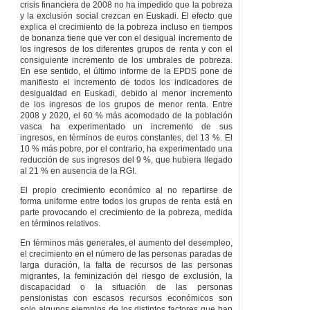
crisis financiera de 2008 no ha impedido que la pobreza
de garantía de
y la exclusión social crezcan en Euskadi. El efecto que
ingresos.
explica el crecimiento de la pobreza incluso en tiempos
Artículo 83
Objeto e
de bonanza tiene que ver con el desigual incremento de
inicio del
los ingresos de los diferentes grupos de renta y con el
procedimiento de
consiguiente incremento de los umbrales de pobreza.
control.
En ese sentido, el último informe de la EPDS pone de
Artículo 84
manifiesto el incremento de todos los indicadores de
Finalización del
desigualdad en Euskadi, debido al menor incremento
procedimiento de
de los ingresos de los grupos de menor renta. Entre
control.
2008 y 2020, el 60 % más acomodado de la población
vasca ha experimentado un incremento de sus
Artículo 85
Control
ingresos, en términos de euros constantes, del 13 %. El
del ingreso mínimo
10 % más pobre, por el contrario, ha experimentado una
vital.
reducción de sus ingresos del 9 %, que hubiera llegado
Artículo 86
al 21 % en ausencia de la RGI.
Utilización de
sistemas de
El propio crecimiento económico al no repartirse de
inteligencia artificial
forma uniforme entre todos los grupos de renta está en
en el control de las
parte provocando el crecimiento de la pobreza, medida
prestaciones
en términos relativos.
económicas.
En términos más generales, el aumento del desempleo,
CAPÍTULO
IV
el crecimiento en el número de las personas paradas de
PROTECCIÓN DE
larga duración, la falta de recursos de las personas
DATOS DE CARÁCTER
migrantes, la feminización del riesgo de exclusión, la
PERSONAL Y
discapacidad o la situación de las personas
SUMINISTRO DE
pensionistas con escasos recursos económicos son
INFORMACIÓN
solo algunos ejemplos de los distintos factores que han