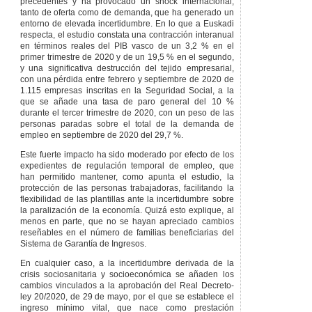
precedentes y ha provocado un shock internacional,
inspección.
tanto de oferta como de demanda, que ha generado un
Artículo 91
entorno de elevada incertidumbre. En lo que a Euskadi
Actividad
respecta, el estudio constata una contracción interanual
inspectora.
en términos reales del PIB vasco de un 3,2 % en el
primer trimestre de 2020 y de un 19,5 % en el segundo,
Artículo 92
La
y una significativa destrucción del tejido empresarial,
inspección de
con una pérdida entre febrero y septiembre de 2020 de
Lanbide-Servicio
1.115 empresas inscritas en la Seguridad Social, a la
Vasco de Empleo.
que se añade una tasa de paro general del 10 %
Artículo 93
durante el tercer trimestre de 2020, con un peso de las
Funciones de la
personas paradas sobre el total de la demanda de
inspección de
empleo en septiembre de 2020 del 29,7 %.
Lanbide-Servicio
Vasco de Empleo.
Este fuerte impacto ha sido moderado por efecto de los
expedientes de regulación temporal de empleo, que
Artículo 94
han permitido mantener, como apunta el estudio, la
Facultades de la
protección de las personas trabajadoras, facilitando la
inspección de
flexibilidad de las plantillas ante la incertidumbre sobre
Lanbide-Servicio
la paralización de la economía. Quizá esto explique, al
Vasco de Empleo.
menos en parte, que no se hayan apreciado cambios
Artículo 95
Auxilio a
reseñables en el número de familias beneficiarias del
la labor inspectora.
Sistema de Garantía de Ingresos.
Artículo 96
Plan
En cualquier caso, a la incertidumbre derivada de la
anual de asistencia,
crisis sociosanitaria y socioeconómica se añaden los
inspección y
cambios vinculados a la aprobación del Real Decreto-
control.
ley 20/2020, de 29 de mayo, por el que se establece el
CAPÍTULO
II
ingreso mínimo vital, que nace como prestación