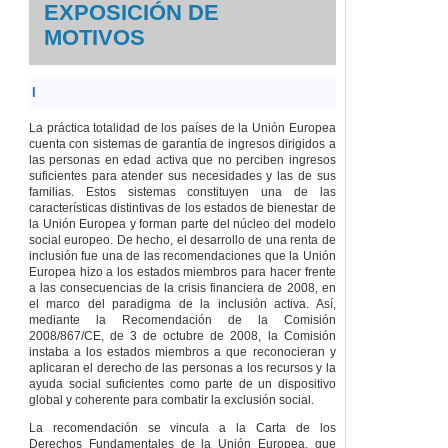
EXPOSICIÓN DE
Artículo 36
Índice
corrector.
MOTIVOS
Artículo 37
Situación de
necesidad
I
económica.
Artículo 38
La práctica totalidad de los países de la Unión Europea
Determinación
cuenta con sistemas de garantía de ingresos dirigidos a
de los
las personas en edad activa que no perciben ingresos
rendimientos.
suficientes para atender sus necesidades y las de sus
Artículo 39
familias. Estos sistemas constituyen una de las
Determinación
características distintivas de los estados de bienestar de
del patrimonio.
la Unión Europea y forman parte del núcleo del modelo
social europeo. De hecho, el desarrollo de una renta de
Artículo 40
inclusión fue una de las recomendaciones que la Unión
Estímulos al
Europea hizo a los estados miembros para hacer frente
empleo.
a las consecuencias de la crisis financiera de 2008, en
SECCIÓN
5.ª
el marco del paradigma de la inclusión activa. Así,
SUSPENSIÓN Y
mediante la Recomendación de la Comisión
EXTINCIÓN DEL
2008/867/CE, de 3 de octubre de 2008, la Comisión
DERECHO
instaba a los estados miembros a que reconocieran y
aplicaran el derecho de las personas a los recursos y la
Artículo 41
ayuda social suficientes como parte de un dispositivo
Suspensión de la
global y coherente para combatir la exclusión social.
renta de garantía
de ingresos.
La recomendación se vincula a la Carta de los
Artículo 42
Derechos Fundamentales de la Unión Europea, que