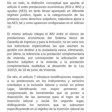
De un lado, la distinción conceptual que apunta el
inclusión.
artículo 6 entre prestaciones económicas (RGI e IMV) y
Artículo 134
ayudas (AES), en tanto llevan aparejado un diferente
Instrumentos técnicos
régimen jurídico, ligado a la categorización de las
comunes del Sistema
primeras como derechos subjetivos, naturaleza ajena a
Vasco de Garantía de
las AES, tal y como aparecen configuradas en el artículo
Ingresos y para la
10.
Inclusión.
El mismo artículo integra el IMV entre el elenco de
Artículo 135
prestaciones económicas del Sistema Vasco de
Formación de
Garantía de Ingresos y para la Inclusión, no en vano son
profesionales e
sus estructuras organizativas las que asumen su
investigación.
gestión con destino a la ciudadanía vasca, eliminando,
TÍTULO
VII
RÉGIMEN
por último, la referencia a la prestación complementaria
COMPETENCIAL Y
de vivienda, por corresponder la articulación del
FINANCIACIÓN DEL
derecho subjetivo a la vivienda y la prestación
SISTEMA VASCO DE
complementaria sustitutiva al desarrollo de la Ley
GARANTÍA DE INGRESOS
3/2015, de 18 de junio, de Vivienda.
Y PARA LA INCLUSIÓN
De otro, el artículo 7 introduce modificaciones respecto
CAPÍTULO
I
RÉGIMEN
a su predecesora en los instrumentos y servicios
COMPETENCIAL
orientados a la inclusión laboral y social: en primer
Artículo 136
lugar, identificando con mayor pormenor el
Competencias del
conglomerado de herramientas que se ponen a
Gobierno Vasco.
disposición de las personas para el logro de la
inserción laboral y social. En segundo lugar,
Artículo 137
distinguiendo los servicios que se subsumen
Competencias de
específicamente en el objetivo de la inserción laboral de
las diputaciones