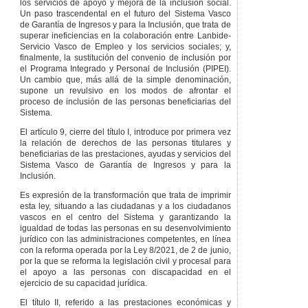
los servicios de apoyo y mejora de la inclusión social.
forales.
Un paso trascendental en el futuro del Sistema Vasco
Artículo 138
de Garantía de Ingresos y para la Inclusión, que trata de
Competencias de
superar ineficiencias en la colaboración entre Lanbide-
los ayuntamientos.
Servicio Vasco de Empleo y los servicios sociales; y,
finalmente, la sustitución del convenio de inclusión por
Artículo 139
el Programa Integrado y Personal de Inclusión (PIPEI).
Competencias de
Un cambio que, más allá de la simple denominación,
Lanbide-Servicio
supone un revulsivo en los modos de afrontar el
Vasco de Empleo.
proceso de inclusión de las personas beneficiarias del
CAPÍTULO
II
Sistema.
FINANCIACIÓN DEL
SISTEMA VASCO DE
El artículo 9, cierre del título I, introduce por primera vez
GARANTÍA DE
la relación de derechos de las personas titulares y
INGRESOS Y PARA LA
beneficiarias de las prestaciones, ayudas y servicios del
INCLUSIÓN
Sistema Vasco de Garantía de Ingresos y para la
Inclusión.
Artículo 140
Fuentes de
Es expresión de la transformación que trata de imprimir
financiación.
esta ley, situando a las ciudadanas y a los ciudadanos
vascos en el centro del Sistema y garantizando la
TÍTULO
VIII
igualdad de todas las personas en su desenvolvimiento
COOPERACIÓN,
jurídico con las administraciones competentes, en línea
COORDINACIÓN Y
con la reforma operada por la Ley 8/2021, de 2 de junio,
PARTICIPACIÓN
por la que se reforma la legislación civil y procesal para
el apoyo a las personas con discapacidad en el
CAPÍTULO
I
ejercicio de su capacidad jurídica.
COORDINACIÓN Y
COOPERACIÓN
El título II, referido a las prestaciones económicas y