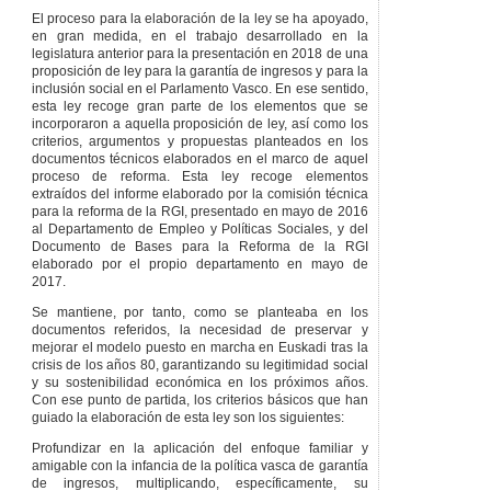
INTEGRADO Y
El proceso para la elaboración de la ley se ha apoyado,
PERSONAL DE
en gran medida, en el trabajo desarrollado en la
INCLUSIÓN
legislatura anterior para la presentación en 2018 de una
proposición de ley para la garantía de ingresos y para la
Artículo 115
inclusión social en el Parlamento Vasco. En ese sentido,
Definición y
esta ley recoge gran parte de los elementos que se
duración.
incorporaron a aquella proposición de ley, así como los
Artículo 116
criterios, argumentos y propuestas planteados en los
Relación del
documentos técnicos elaborados en el marco de aquel
Programa Integrado
proceso de reforma. Esta ley recoge elementos
y Personal de
extraídos del informe elaborado por la comisión técnica
Inclusión con las
para la reforma de la RGI, presentado en mayo de 2016
prestaciones
al Departamento de Empleo y Políticas Sociales, y del
económicas del
Documento de Bases para la Reforma de la RGI
Sistema Vasco de
elaborado por el propio departamento en mayo de
Garantía de
2017.
Ingresos y para la
Inclusión.
Se mantiene, por tanto, como se planteaba en los
documentos referidos, la necesidad de preservar y
Artículo 117
Partes
mejorar el modelo puesto en marcha en Euskadi tras la
intervinientes.
crisis de los años 80, garantizando su legitimidad social
Artículo 118
y su sostenibilidad económica en los próximos años.
Contenido del
Con ese punto de partida, los criterios básicos que han
Programa Integrado
guiado la elaboración de esta ley son los siguientes:
y Personal de
Inclusión.
Profundizar en la aplicación del enfoque familiar y
amigable con la infancia de la política vasca de garantía
Artículo 119
de ingresos, multiplicando, específicamente, su
Profesional de