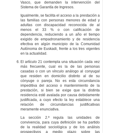
Vasco, que demanden la intervención del
DISPOSICIÓN
Sistema de Garantía de Ingresos.
TRANSITORIA
CUARTA
. Régimen
Igualmente, se facilita el acceso a la prestación a
transitorio de la
las familias con personas menores de edad y
Comisión
adultas con discapacidad reconocida de al
Interinstitucional para
menos el 33 % o con calificación de
la Inclusión.
dependencia, reduciendo a un año el tiempo
exigido de empadronamiento y de residencia
DISPOSICIÓN
efectiva en algún municipio de la Comunidad
TRANSITORIA QUINTA
Autónoma de Euskadi, frente a los tres vigentes
. Régimen transitorio
en la actualidad.
del Consejo Vasco
para la Inclusión.
El artículo 21 contempla una situación cada vez
DISPOSICIÓN
más frecuente, cual es la de las personas
TRANSITORIA SEXTA
.
casadas o con un vínculo análogo al conyugal
Régimen transitorio
que residen en domicilio distinto al de su
del Fondo de Bienestar
cónyuge o pareja. No es esta circunstancia
Social de la
impeditiva del acceso o mantenimiento de la
Comunidad Autónoma
prestación, si bien se exige que la distinta
de Euskadi.
residencia esté avalada por causa debidamente
justificada, a cuyo efecto la ley establece una
DISPOSICIÓN
relación de circunstancias justificativas
TRANSITORIA
meramente enunciativa.
SÉPTIMA
. Aplicación
gradual de los
La sección 2.ª regula las unidades de
artículos 25; 26; 28;
convivencia, para cuya definición se ha partido
35.1.b), 2 y 3; y 82.
de la realidad sociológica y de los análisis
DISPOSICIÓN
prospectivos a medio plazo sobre las