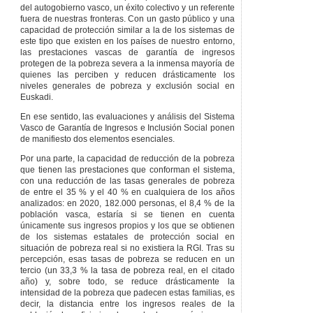
emergencia social.
del autogobierno vasco, un éxito colectivo y un referente
Artículo 62
fuera de nuestras fronteras. Con un gasto público y una
Caducidad.
capacidad de protección similar a la de los sistemas de
este tipo que existen en los países de nuestro entorno,
Artículo 63
Límite
las prestaciones vascas de garantía de ingresos
económico de las
protegen de la pobreza severa a la inmensa mayoría de
prestaciones y
quienes las perciben y reducen drásticamente los
ayudas
niveles generales de pobreza y exclusión social en
económicas.
Euskadi.
Artículo 64
Reintegro de las
En ese sentido, las evaluaciones y análisis del Sistema
prestaciones
Vasco de Garantía de Ingresos e Inclusión Social ponen
económicas
de manifiesto dos elementos esenciales.
indebidamente
Por una parte, la capacidad de reducción de la pobreza
percibidas.
que tienen las prestaciones que conforman el sistema,
Artículo 65
con una reducción de las tasas generales de pobreza
Reintegro de las
de entre el 35 % y el 40 % en cualquiera de los años
ayudas de
analizados: en 2020, 182.000 personas, el 8,4 % de la
emergencia social
población vasca, estaría si se tienen en cuenta
indebidamente
únicamente sus ingresos propios y los que se obtienen
percibidas.
de los sistemas estatales de protección social en
Artículo 66
situación de pobreza real si no existiera la RGI. Tras su
Prescripción.
percepción, esas tasas de pobreza se reducen en un
tercio (un 33,3 % la tasa de pobreza real, en el citado
TÍTULO
III
año) y, sobre todo, se reduce drásticamente la
PROCEDIMIENTOS
intensidad de la pobreza que padecen estas familias, es
decir, la distancia entre los ingresos reales de la
CAPÍTULO
I