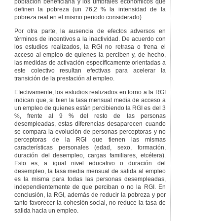
población beneficiaria y los umbrales económicos que
DISPOSICIONES
definen la pobreza (un 76,2 % la intensidad de la
GENERALES
pobreza real en el mismo periodo considerado).
Artículo 67
Por otra parte, la ausencia de efectos adversos en
Competencia.
términos de incentivos a la inactividad. De acuerdo con
Artículo 68
los estudios realizados, la RGI no retrasa o frena el
Principios
acceso al empleo de quienes la perciben y, de hecho,
informadores.
las medidas de activación específicamente orientadas a
Artículo 69
este colectivo resultan efectivas para acelerar la
Derechos de las
transición de la prestación al empleo.
personas.
Efectivamente, los estudios realizados en torno a la RGI
Artículo 70
Derecho
indican que, si bien la tasa mensual media de acceso a
a relacionarse por
un empleo de quienes están percibiendo la RGI es del 3
medios
%, frente al 9 % del resto de las personas
electrónicos.
desempleadas, estas diferencias desaparecen cuando
Artículo 71
se compara la evolución de personas perceptoras y no
Tramitación por
perceptoras de la RGI que tienen las mismas
medios
características personales (edad, sexo, formación,
electrónicos.
duración del desempleo, cargas familiares, etcétera).
Esto es, a igual nivel educativo o duración del
Artículo 72
desempleo, la tasa media mensual de salida al empleo
Comunicaciones y
es la misma para todas las personas desempleadas,
notificaciones por
independientemente de que perciban o no la RGI. En
medios
conclusión, la RGI, además de reducir la pobreza y por
electrónicos.
tanto favorecer la cohesión social, no reduce la tasa de
CAPÍTULO
II
salida hacia un empleo.
RECONOCIMIENTO DE