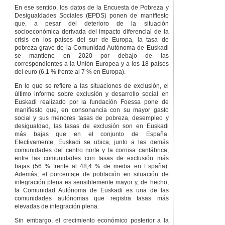
SECCIÓN
2.ª
En ese sentido, los datos de la Encuesta de Pobreza y
Desigualdades Sociales (EPDS) ponen de manifiesto
DECLARA
CIONES
que, a pesar del deterioro de la situación
RESPONSABLES
socioeconómica derivada del impacto diferencial de la
Artículo 79
crisis en los países del sur de Europa, la tasa de
Declaraciones
pobreza grave de la Comunidad Autónoma de Euskadi
responsables en la
se mantiene en 2020 por debajo de las
renta de garantía de
correspondientes a la Unión Europea y a los 18 países
ingresos.
del euro (6,1 % frente al 7 % en Europa).
Artículo 80
Efectos
En lo que se refiere a las situaciones de exclusión, el
de la declaración
último informe sobre exclusión y desarrollo social en
responsable.
Euskadi realizado por la fundación Foessa pone de
Artículo 81
manifiesto que, en consonancia con su mayor gasto
Declaraciones
social y sus menores tasas de pobreza, desempleo y
responsables en el
desigualdad, las tasas de exclusión son en Euskadi
ingreso mínimo
más bajas que en el conjunto de España.
vital.
Efectivamente, Euskadi se ubica, junto a las demás
comunidades del centro norte y la cornisa cantábrica,
CAPÍTULO
III
entre las comunidades con tasas de exclusión más
ACTUALIZACIÓN DE
bajas (56 % frente al 48,4 % de media en España).
LA CUANTÍA Y
Además, el porcentaje de población en situación de
CONTROL DE
integración plena es sensiblemente mayor y, de hecho,
PRESTACIONES
la Comunidad Autónoma de Euskadi es una de las
ECONÓMICAS
comunidades autónomas que registra tasas más
Artículo 82
elevadas de integración plena.
Actualización de la
Sin embargo, el crecimiento económico posterior a la
cuantía de la renta