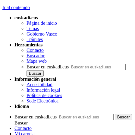
Artículo 18
Ir al contenido
Requisitos para
ser titular de las
euskadi.eus
víctimas del
Página de inicio
terrorismo y de
Temas
miembros de las
Gobierno Vasco
colectividades
Trámites
vascas.
Herramientas
Artículo 19
Contacto
Requisitos para
Buscador
ser titular de las
personas
Mapa web
huérfanas
Buscar en euskadi.eus
absolutas, de las
integrantes de
Información general
unidades de
Accesibilidad
convivencia
excepcionales,
Información legal
de las personas
Política de cookies
con
Sede Electrónica
discapacidad, de
Idioma
las unidas por
vínculo
Buscar en euskadi.eus
matrimonial o
Buscar
análogo y de
Contacto
quienes se hallen
en situación de
Mi carpeta