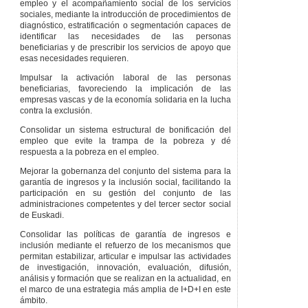
empleo y el acompañamiento social de los servicios
resolución del
sociales, mediante la introducción de procedimientos de
Programa Integrado
diagnóstico, estratificación o segmentación capaces de
y Personal de
identificar las necesidades de las personas
Inclusión.
beneficiarias y de prescribir los servicios de apoyo que
Artículo 125
esas necesidades requieren.
Intercambio de
Impulsar la activación laboral de las personas
información.
beneficiarias, favoreciendo la implicación de las
CAPÍTULO
IV
empresas vascas y de la economía solidaria en la lucha
PROGRAMAS Y
contra la exclusión.
SERVICIOS DE
INCLUSIÓN LABORAL,
Consolidar un sistema estructural de bonificación del
SOCIAL Y DE
empleo que evite la trampa de la pobreza y dé
ADQUISICIÓN DE
respuesta a la pobreza en el empleo.
COMPETENCIAS
Mejorar la gobernanza del conjunto del sistema para la
DIGITALES
garantía de ingresos y la inclusión social, facilitando la
Artículo 126
participación en su gestión del conjunto de las
Derecho a acceder
administraciones competentes y del tercer sector social
a servicios de
de Euskadi.
apoyo para mejorar
la empleabilidad.
Consolidar las políticas de garantía de ingresos e
inclusión mediante el refuerzo de los mecanismos que
Artículo 127
permitan estabilizar, articular e impulsar las actividades
Programas para la
de investigación, innovación, evaluación, difusión,
adquisición de
análisis y formación que se realizan en la actualidad, en
competencias
el marco de una estrategia más amplia de I+D+I en este
digitales.
ámbito.
Artículo 128