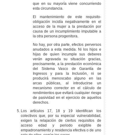
sistemas de garantía
que en su mayoría viene concurriendo
de ingresos y de
esta circunstancia.
servicios sociales.
El mantenimiento de este requisito-
DISPOSICIÓN
obligación incidía negativamente en el
ADICIONAL TERCERA
acceso de la mujer a la prestación por
. Herramienta de triaje.
causa de un incumplimiento imputable a
DISPOSICIÓN
la otra persona progenitora.
ADICIONAL CUARTA
.
No hay, por otra parte, efectos perversos
Políticas fiscales y de
anudados a esta medida. Ni los hijos e
garantía de ingresos.
hijas de quien incumple sus deberes
DISPOSICIÓN
verán agravada su situación gracias,
ADICIONAL QUINTA
.
precisamente, a la prestación económica
Inicio de la actividad
del Sistema Vasco de Garantía de
del Órgano de
Ingresos y para la Inclusión, ni se
Evaluación,
producirá menoscabo alguno en las
Investigación e
arcas públicas, al introducirse un
Innovación en materia
mecanismo corrector en el cálculo de
de Inclusión.
rendimientos que evitará cualquier riesgo
DISPOSICIÓN
de pasividad en el ejercicio de aquellos
ADICIONAL SEXTA
.
derechos.
Transferencia directa
Los artículos 17, 18 y 19 identifican los
de las cantidades
colectivos que, por su especial vulnerabilidad,
asignadas para
exigen la relajación de ciertos requisitos de
ayudas de emergencia
acceso edad y periodo exigible de
social a diputaciones o
empadronamiento y residencia efectiva o de uno
entidades de carácter
solo de ellos, según los casos.