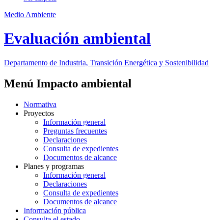
extrema
necesidad.
Medio Ambiente
Artículo 20
Fecha y modo de
Evaluación ambiental
acreditación de
los requisitos
para ser titular.
Departamento de Industria, Transición Energética y Sostenibilidad
Artículo 21
Domicilio de las
Menú Impacto ambiental
personas
titulares unidas
por matrimonio o
Normativa
relación análoga
a la conyugal.
Proyectos
Información general
Artículo 22
Preguntas frecuentes
Concurrencia de
titulares.
Declaraciones
Consulta de expedientes
Artículo 23
Documentos de alcance
Cambio de
titulares.
Planes y programas
Información general
Artículo 24
Declaraciones
Requisitos para
ser persona
Consulta de expedientes
beneficiaria.
Documentos de alcance
Información pública
SECCIÓN
2.ª
Consulta el estado
UNIDADES DE