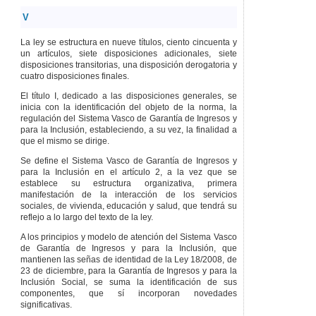
Programas y
V
servicios de las
administraciones
La ley se estructura en nueve títulos, ciento cincuenta y
públicas vascas
un artículos, siete disposiciones adicionales, siete
orientados a la
disposiciones transitorias, una disposición derogatoria y
inclusión laboral y
cuatro disposiciones finales.
social.
El título I, dedicado a las disposiciones generales, se
TÍTULO
VI
inicia con la identificación del objeto de la norma, la
PLANIFICACIÓN Y
regulación del Sistema Vasco de Garantía de Ingresos y
DESARROLLO DEL
para la Inclusión, estableciendo, a su vez, la finalidad a
SISTEMA VASCO DE
que el mismo se dirige.
GARANTÍA DE INGRESOS
Y PARA LA INCLUSIÓN
Se define el Sistema Vasco de Garantía de Ingresos y
para la Inclusión en el artículo 2, a la vez que se
Artículo 129
establece su estructura organizativa, primera
Disposiciones
manifestación de la interacción de los servicios
generales.
sociales, de vivienda, educación y salud, que tendrá su
Artículo 130
Principios
reflejo a lo largo del texto de la ley.
de la planificación.
A los principios y modelo de atención del Sistema Vasco
Artículo 131
Plan
de Garantía de Ingresos y para la Inclusión, que
Vasco de Inclusión.
mantienen las señas de identidad de la Ley 18/2008, de
Artículo 132
23 de diciembre, para la Garantía de Ingresos y para la
Programas para la
Inclusión Social, se suma la identificación de sus
inclusión.
componentes, que sí incorporan novedades
Artículo 133
Plan anual
significativas.
de itinerarios de