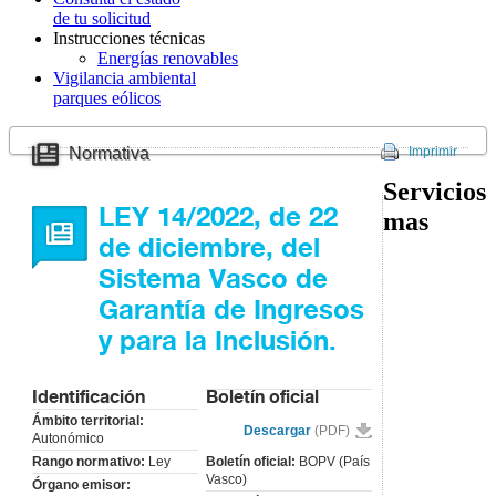
de tu solicitud
CONVIVENCIA
Instrucciones técnicas
Artículo 25
Energías renovables
Unidades de
Vigilancia ambiental
convivencia.
parques eólicos
Artículo 26
Unidades de
convivencia
Normativa
Imprimir
excepcionales.
Artículo 27
Servicios
Pensionista.
LEY 14/2022, de 22
mas
Artículo 28
Relación análoga
de diciembre, del
a la conyugal.
Sistema Vasco de
SECCIÓN
3.ª
OBLIGACIONES DE
Garantía de Ingresos
LAS PERSONAS
y para la Inclusión.
TITULARES Y
BENEFICIARIAS
Artículo 29
Identificación
Boletín oficial
Obligaciones de
las personas
Ámbito territorial:
Descargar
(PDF)
titulares y
Autonómico
beneficiarias.
Rango normativo:
Ley
Boletín oficial:
BOPV (País
Artículo 30
Vasco)
Órgano emisor:
Deber de