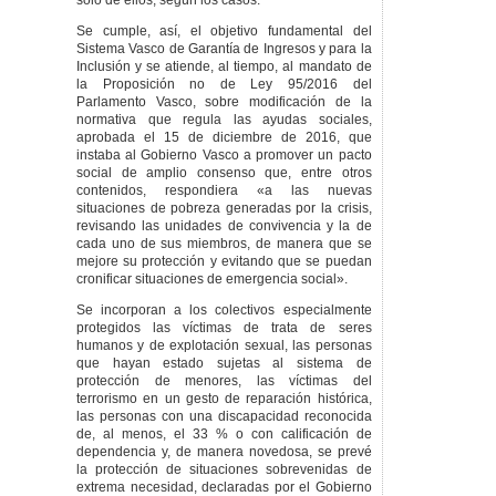
supramunicipal.
DISPOSICIÓN
Se cumple, así, el objetivo fundamental del
ADICIONAL SÉPTIMA
.
Sistema Vasco de Garantía de Ingresos y para la
Plantilla de Lanbide-
Inclusión y se atiende, al tiempo, al mandato de
Servicio Vasco de
la Proposición no de Ley 95/2016 del
Empleo.
Parlamento Vasco, sobre modificación de la
normativa que regula las ayudas sociales,
DISPOSICIÓN
aprobada el 15 de diciembre de 2016, que
TRANSITORIA
instaba al Gobierno Vasco a promover un pacto
PRIMERA
. Régimen
social de amplio consenso que, entre otros
transitorio de
contenidos, respondiera «a las nuevas
solicitudes de la renta
situaciones de pobreza generadas por la crisis,
de garantía de
revisando las unidades de convivencia y la de
ingresos y de las
cada uno de sus miembros, de manera que se
ayudas de emergencia
mejore su protección y evitando que se puedan
social.
cronificar situaciones de emergencia social».
DISPOSICIÓN
TRANSITORIA
Se incorporan a los colectivos especialmente
SEGUNDA
. Régimen
protegidos las víctimas de trata de seres
transitorio de la
humanos y de explotación sexual, las personas
prestación
que hayan estado sujetas al sistema de
complementaria de
protección de menores, las víctimas del
vivienda.
terrorismo en un gesto de reparación histórica,
las personas con una discapacidad reconocida
DISPOSICIÓN
de, al menos, el 33 % o con calificación de
TRANSITORIA
dependencia y, de manera novedosa, se prevé
TERCERA
. Régimen
la protección de situaciones sobrevenidas de
transitorio de los
extrema necesidad, declaradas por el Gobierno
estímulos al empleo.