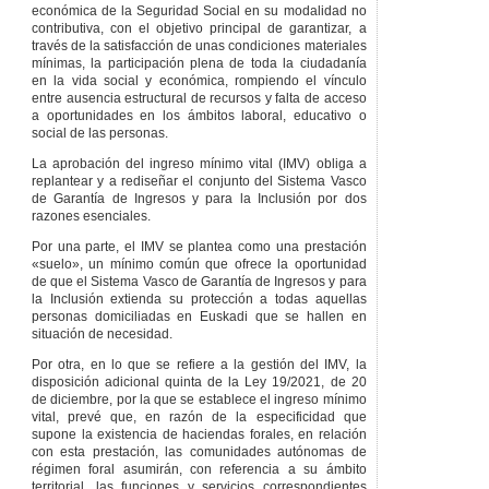
POTESTAD
económica de la Seguridad Social en su modalidad no
SANCIONADORA
contributiva, con el objetivo principal de garantizar, a
través de la satisfacción de unas condiciones materiales
Artículo 97
mínimas, la participación plena de toda la ciudadanía
Infracciones.
en la vida social y económica, rompiendo el vínculo
Artículo 98
Ejercicio
entre ausencia estructural de recursos y falta de acceso
de la potestad
a oportunidades en los ámbitos laboral, educativo o
sancionadora.
social de las personas.
Artículo 99
La aprobación del ingreso mínimo vital (IMV) obliga a
Responsabilidades.
replantear y a rediseñar el conjunto del Sistema Vasco
Artículo 100
de Garantía de Ingresos y para la Inclusión por dos
Infracciones leves.
razones esenciales.
Artículo 101
Por una parte, el IMV se plantea como una prestación
Infracciones
«suelo», un mínimo común que ofrece la oportunidad
graves.
de que el Sistema Vasco de Garantía de Ingresos y para
Artículo 102
la Inclusión extienda su protección a todas aquellas
Infracciones muy
personas domiciliadas en Euskadi que se hallen en
graves.
situación de necesidad.
Artículo 103
Por otra, en lo que se refiere a la gestión del IMV, la
Sanciones.
disposición adicional quinta de la Ley 19/2021, de 20
Artículo 104
de diciembre, por la que se establece el ingreso mínimo
Sanciones a
vital, prevé que, en razón de la especificidad que
menores de edad.
supone la existencia de haciendas forales, en relación
Artículo 105
con esta prestación, las comunidades autónomas de
Graduación de las
régimen foral asumirán, con referencia a su ámbito
sanciones.
territorial, las funciones y servicios correspondientes