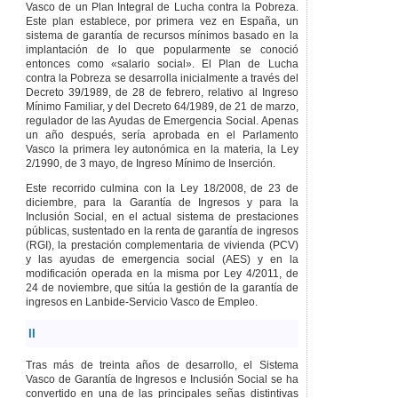
Vasco de un Plan Integral de Lucha contra la Pobreza.
máxima
Este plan establece, por primera vez en España, un
garantizada.
sistema de garantía de recursos mínimos basado en la
Artículo 57
implantación de lo que popularmente se conoció
Determinación de la
entonces como «salario social». El Plan de Lucha
cuantía.
contra la Pobreza se desarrolla inicialmente a través del
Artículo 58
Decreto 39/1989, de 28 de febrero, relativo al Ingreso
Concesión.
Mínimo Familiar, y del Decreto 64/1989, de 21 de marzo,
regulador de las Ayudas de Emergencia Social. Apenas
Artículo 59
un año después, sería aprobada en el Parlamento
Revisiones
Vasco la primera ley autonómica en la materia, la Ley
periódicas.
2/1990, de 3 mayo, de Ingreso Mínimo de Inserción.
CAPÍTULO
IV
Este recorrido culmina con la Ley 18/2008, de 23 de
RÉGIMEN
diciembre, para la Garantía de Ingresos y para la
ECONÓMICO DE LAS
Inclusión Social, en el actual sistema de prestaciones
PRESTACIONES
públicas, sustentado en la renta de garantía de ingresos
ECONÓMICAS Y
(RGI), la prestación complementaria de vivienda (PCV)
AYUDAS DEL SISTEMA
y las ayudas de emergencia social (AES) y en la
VASCO DE GARANTÍA
modificación operada en la misma por Ley 4/2011, de
DE INGRESOS Y PARA
24 de noviembre, que sitúa la gestión de la garantía de
LA INCLUSIÓN
ingresos en Lanbide-Servicio Vasco de Empleo.
Artículo 60
Derecho
y pago de las
II
prestaciones
económicas.
Tras más de treinta años de desarrollo, el Sistema
Artículo 61
Pago de
Vasco de Garantía de Ingresos e Inclusión Social se ha
las ayudas de
convertido en una de las principales señas distintivas