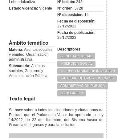
Lehendakaritza
Nº boletín:
248
comparecencia.
Estado vigencia:
Vigente
Nº orden:
5728
Artículo 31
Nº disposición:
14
Exención de
obligaciones.
Fecha de disposición:
22/12/2022
SECCIÓN
4.ª
Fecha de publicación:
DETERMINACIÓN
29/12/2022
DE LA CUANTÍA
Ámbito temático
Artículo 32
Renta
Descriptores
Materia:
Asuntos sociales
máxima
y empleo; Organización
garantizada.
BIENESTAR SOCIAL
administrativa
Artículo 33
INSERCION SOCIAL
Submateria:
Asuntos
Cuantía base.
sociales; Gobierno y
INGRESO MINIMO DE INSERCION
Artículo 34
Administración Pública
IGUALDAD DE OPORTUNIDADES
Complementos
individuales y
ADMINISTRACION PUBLICA
complementos
LEGISLACION
vinculados a las
Texto legal
características
de la unidad de
convivencia.
Se hace saber a todos los ciudadanos y ciudadanas de
Euskadi que el Parlamento Vasco ha aprobado la Ley
Artículo 35
14/2022, de 22 de diciembre, del Sistema Vasco de
Cálculo de la
Garantía de Ingresos y para la Inclusión.
cuantía de la
renta de garantía
de ingresos.