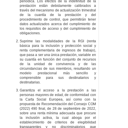
periódica. Los efectos de la indefinitud de la
TÍTULO
IX
EVALUACIÓN
prestación están debidamente calibrados a
DEL SISTEMA VASCO DE
través del mecanismo de actualización trimestral
GARANTÍA DE INGRESOS
de la cuantía de la prestación y del
Y PARA LA INCLUSIÓN Y
procedimiento de control, que permitirán tener
ÓRGANO DE
datos actualizados acerca del cumplimiento de
EVALUACIÓN,
los requisitos de acceso y del cumplimiento de
INVESTIGACIÓN E
obligaciones.
INNOVACIÓN EN
MATERIA DE INCLUSIÓN
Suprime las modalidades de la RGI (renta
CAPÍTULO
I
básica para la inclusión y protección social y
EVALUACIÓN
renta complementaria de ingresos de trabajo),
que pasa a ser una única prestación, variable en
Artículo 146
su cuantía en función del conjunto de recursos
Evaluación del
de la unidad de convivencia y de las
Sistema Vasco de
circunstancias de sus miembros, resultando un
Garantía de
modelo prestacional más sencillo y
Ingresos y para la
comprensible para sus destinatarios y
Inclusión.
destinatarias.
CAPÍTULO
II
ÓRGANO
Garantiza el acceso a la prestación a las
DE EVALUACIÓN,
personas mayores de edad, de conformidad con
INVESTIGACIÓN E
la Carta Social Europea, así como con la
INNOVACIÓN EN
propuesta de Recomendación del Consejo COM
MATERIA DE
(2022) 490 final, de 28 de septiembre de 2022,
INCLUSIÓN
sobre una renta mínima adecuada que procure
Artículo 147
la inclusión activa, la cual aboga por el
Creación y régimen
establecimiento de criterios de elegibilidad
jurídico.
transparentes y no discriminatorios que