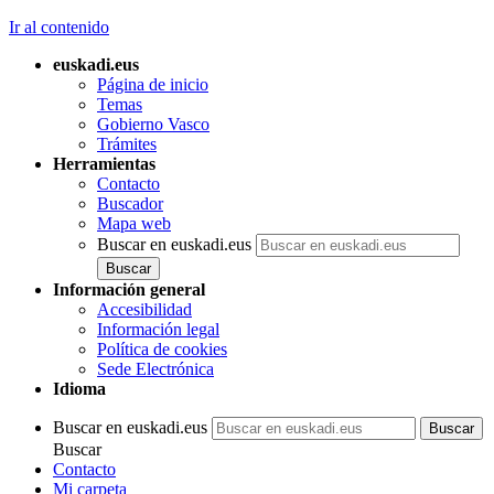
de declaración
Ir al contenido
responsable y
comunicación previa.
euskadi.eus
DISPOSICIÓN FINAL
Página de inicio
CUARTA
. Entrada en
Temas
vigor.
Gobierno Vasco
Trámites
Herramientas
Contacto
Buscador
Mapa web
Buscar en euskadi.eus
Información general
Accesibilidad
Información legal
Política de cookies
Sede Electrónica
Idioma
Buscar en euskadi.eus
Buscar
Contacto
Mi carpeta