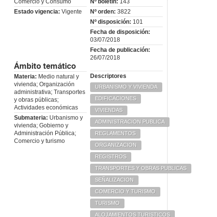
Comercio y Consumo
Nº boletín:
143
Estado vigencia:
Vigente
Nº orden:
3822
Nº disposición:
101
Fecha de disposición:
03/07/2018
Fecha de publicación:
26/07/2018
Ámbito temático
Descriptores
Materia:
Medio natural y
vivienda; Organización
URBANISMO Y VIVIENDA
administrativa; Transportes
EDIFICACIONES
y obras públicas;
Actividades económicas
VIVIENDAS
Submateria:
Urbanismo y
ADMINISTRACION PUBLICA
vivienda; Gobierno y
Administración Pública;
REGLAMENTOS
Comercio y turismo
ORGANIZACION
REGISTROS
TRANSPORTES Y OBRAS PUBLICAS
SEÑALIZACION
COMERCIO Y TURISMO
TURISMO
ALOJAMIENTOS TURISTICOS