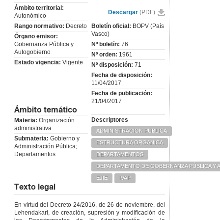
Ámbito territorial:
Descargar
(PDF)
Autonómico
Rango normativo:
Decreto
Boletín oficial:
BOPV (País
Vasco)
Órgano emisor:
Gobernanza Pública y
Nº boletín:
76
Autogobierno
Nº orden:
1961
Estado vigencia:
Vigente
Nº disposición:
71
Fecha de disposición:
11/04/2017
Fecha de publicación:
21/04/2017
Ámbito temático
Descriptores
Materia:
Organización
administrativa
ADMINISTRACION PUBLICA
Submateria:
Gobierno y
ESTRUCTURA ORGANICA
Administración Pública;
Departamentos
DEPARTAMENTOS
DEPARTAMENTO DE GOBERNANZA PÚBLICA Y
EJIE
IVAP
Texto legal
En virtud del Decreto 24/2016, de 26 de noviembre, del
Lehendakari, de creación, supresión y modificación de