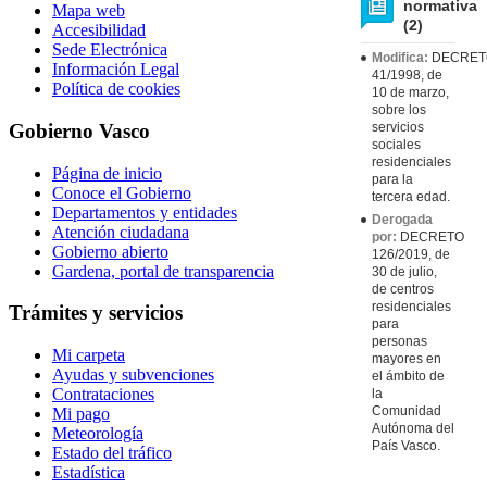
normativa
Mapa web
(2)
Accesibilidad
Sede Electrónica
Modifica:
DECRET
Información Legal
41/1998, de
Política de cookies
10 de marzo,
sobre los
servicios
Gobierno Vasco
sociales
residenciales
Página de inicio
para la
Conoce el Gobierno
tercera edad.
Departamentos y entidades
Derogada
Atención ciudadana
por:
DECRETO
Gobierno abierto
126/2019, de
Gardena, portal de transparencia
30 de julio,
de centros
residenciales
Trámites y servicios
para
personas
Mi carpeta
mayores en
Ayudas y subvenciones
el ámbito de
Contrataciones
la
Comunidad
Mi pago
Autónoma del
Meteorología
País Vasco.
Estado del tráfico
Estadística