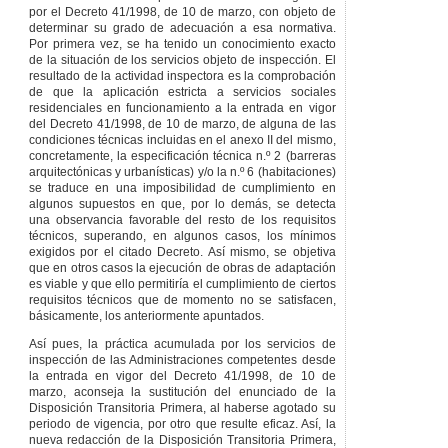
por el Decreto 41/1998, de 10 de marzo, con objeto de
determinar su grado de adecuación a esa normativa.
Por primera vez, se ha tenido un conocimiento exacto
de la situación de los servicios objeto de inspección. El
resultado de la actividad inspectora es la comprobación
de que la aplicación estricta a servicios sociales
residenciales en funcionamiento a la entrada en vigor
del Decreto 41/1998, de 10 de marzo, de alguna de las
condiciones técnicas incluidas en el anexo II del mismo,
concretamente, la especificación técnica n.º 2 (barreras
arquitectónicas y urbanísticas) y/o la n.º 6 (habitaciones)
se traduce en una imposibilidad de cumplimiento en
algunos supuestos en que, por lo demás, se detecta
una observancia favorable del resto de los requisitos
técnicos, superando, en algunos casos, los mínimos
exigidos por el citado Decreto. Así mismo, se objetiva
que en otros casos la ejecución de obras de adaptación
es viable y que ello permitiría el cumplimiento de ciertos
requisitos técnicos que de momento no se satisfacen,
básicamente, los anteriormente apuntados.
Así pues, la práctica acumulada por los servicios de
inspección de las Administraciones competentes desde
la entrada en vigor del Decreto 41/1998, de 10 de
marzo, aconseja la sustitución del enunciado de la
Disposición Transitoria Primera, al haberse agotado su
periodo de vigencia, por otro que resulte eficaz. Así, la
nueva redacción de la Disposición Transitoria Primera,