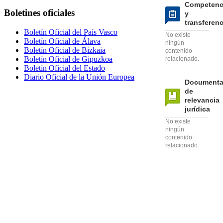
Competenc
Boletines oficiales
y
transferen
Boletín Oficial del País Vasco
No existe
Boletín Oficial de Álava
ningún
Boletín Oficial de Bizkaia
contenido
Boletín Oficial de Gipuzkoa
relacionado.
Boletín Oficial del Estado
Diario Oficial de la Unión Europea
Documenta
de
relevancia
jurídica
No existe
ningún
contenido
relacionado.