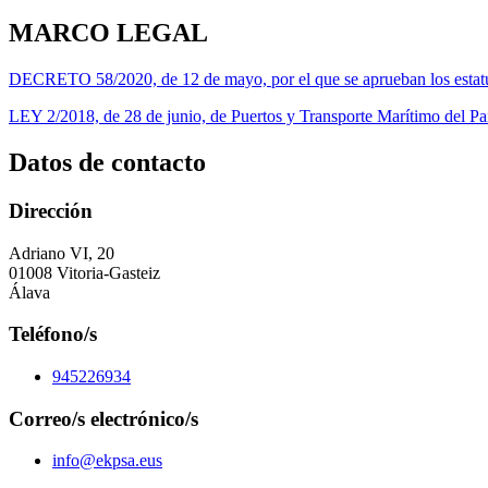
MARCO LEGAL
DECRETO 58/2020, de 12 de mayo, por el que se aprueban los estatuto
LEY 2/2018, de 28 de junio, de Puertos y Transporte Marítimo del Pa
Datos de contacto
Dirección
Adriano VI, 20
01008 Vitoria-Gasteiz
Álava
Teléfono/s
945226934
Correo/s electrónico/s
info@ekpsa.eus