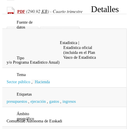
Detalles
(290.92
KB
) - Cuarto trimestre
PDF
Fuente de
datos
Gobierno Vasco
Hacienda y Finanzas
Diputación Foral de Araba
Estadística |
Diputación Foral de Bizkaia
Estadística oficial
Diputación Foral de Gipuzkoa
(incluida en el Plan
Vasco de Estadística
Tipo
y/o Programa Estadístico Anual)
Tema
Sector público
,
Hacienda
Etiquetas
presupuestos
,
ejecución
,
gastos
,
ingresos
Ámbito
geográfico
Comunidad Autonoma de Euskadi