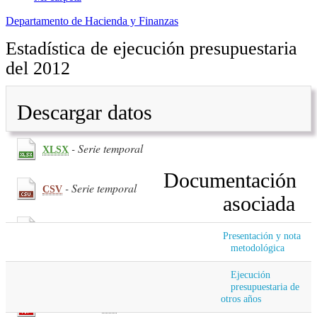
Departamento de Hacienda y Finanzas
Estadística de ejecución presupuestaria
del 2012
Descargar datos
- Serie temporal
XLSX
Documentación
- Serie temporal
CSV
asociada
(266.41
KB
) - Primer trimestre
PDF
Presentación y nota
metodológica
(162.33
KB
) - Segundo trimestre
PDF
Ejecución
presupuestaria de
otros años
(284.28
KB
) - Tercer trimestre
PDF