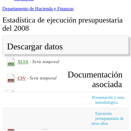
Departamento de Hacienda y Finanzas
Estadística de ejecución presupuestaria
del 2008
Descargar datos
- Serie temporal
XLSX
Documentación
- Serie temporal
CSV
asociada
(222.11
KB
) - Primer trimestre
PDF
Presentación y nota
metodológica
(227.03
KB
) - Segundo trimestre
PDF
Ejecución
presupuestaria de
otros años
(231.67
KB
) - Tercer trimestre
PDF