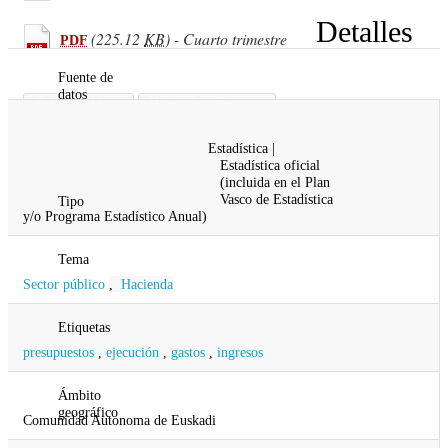
Detalles
(225.12
KB
) - Cuarto trimestre
PDF
Fuente de
datos
Gobierno Vasco
Hacienda y Finanzas
Diputación Foral de Araba
Estadística |
Diputación Foral de Bizkaia
Estadística oficial
Diputación Foral de Gipuzkoa
(incluida en el Plan
Vasco de Estadística
Tipo
y/o Programa Estadístico Anual)
Tema
Sector público
,
Hacienda
Etiquetas
presupuestos
,
ejecución
,
gastos
,
ingresos
Ámbito
geográfico
Comunidad Autonoma de Euskadi