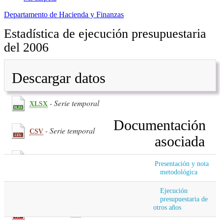
Departamento de Hacienda y Finanzas
Estadística de ejecución presupuestaria
del 2006
Descargar datos
- Serie temporal
XLSX
Documentación
- Serie temporal
CSV
asociada
(239.64
KB
) - Primer trimestre
PDF
Presentación y nota
metodológica
(132.41
KB
) - Segundo trimestre
PDF
Ejecución
presupuestaria de
otros años
(245.46
KB
) - Tercer trimestre
PDF