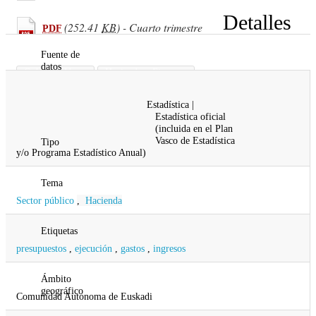
Detalles
(252.41
KB
) - Cuarto trimestre
PDF
Fuente de
datos
Gobierno Vasco
Hacienda y Finanzas
Diputación Foral de Araba
Estadística |
Diputación Foral de Bizkaia
Estadística oficial
Diputación Foral de Gipuzkoa
(incluida en el Plan
Vasco de Estadística
Tipo
y/o Programa Estadístico Anual)
Tema
Sector público
,
Hacienda
Etiquetas
presupuestos
,
ejecución
,
gastos
,
ingresos
Ámbito
geográfico
Comunidad Autonoma de Euskadi