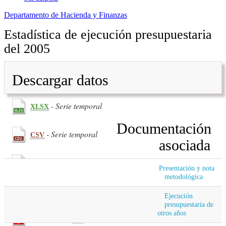
Departamento de Hacienda y Finanzas
Estadística de ejecución presupuestaria
del 2005
Descargar datos
- Serie temporal
XLSX
Documentación
- Serie temporal
CSV
asociada
(182.56
KB
) - Primer trimestre
PDF
Presentación y nota
metodológica
(186.53
KB
) - Segundo trimestre
PDF
Ejecución
presupuestaria de
otros años
(124.81
KB
) - Tercer trimestre
PDF