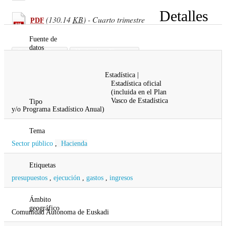
Detalles
(130.14
KB
) - Cuarto trimestre
PDF
Fuente de
datos
Gobierno Vasco
Hacienda y Finanzas
Diputación Foral de Araba
Estadística |
Diputación Foral de Bizkaia
Estadística oficial
Diputación Foral de Gipuzkoa
(incluida en el Plan
Vasco de Estadística
Tipo
y/o Programa Estadístico Anual)
Tema
Sector público
,
Hacienda
Etiquetas
presupuestos
,
ejecución
,
gastos
,
ingresos
Ámbito
geográfico
Comunidad Autonoma de Euskadi