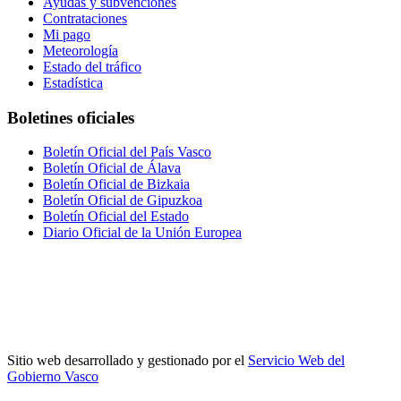
Ayudas y subvenciones
Contrataciones
Mi pago
Meteorología
Estado del tráfico
Estadística
Boletines oficiales
Boletín Oficial del País Vasco
Boletín Oficial de Álava
Boletín Oficial de Bizkaia
Boletín Oficial de Gipuzkoa
Boletín Oficial del Estado
Diario Oficial de la Unión Europea
Sitio web desarrollado y gestionado por el
Servicio Web del
Gobierno Vasco