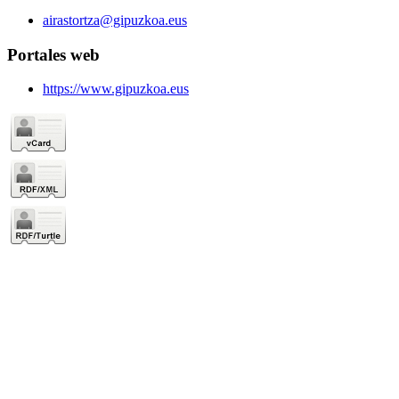
airastortza@gipuzkoa.eus
Portales web
https://www.gipuzkoa.eus