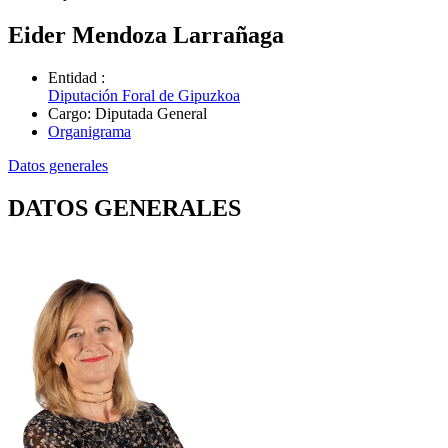
Eider Mendoza Larrañaga
Entidad
:
Diputación Foral de Gipuzkoa
Cargo
:
Diputada General
Organigrama
Datos generales
DATOS GENERALES