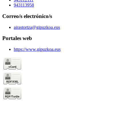
943113958
Correo/s electrónico/s
airastortza@gipuzkoa.eus
Portales web
https://www.gipuzkoa.eus