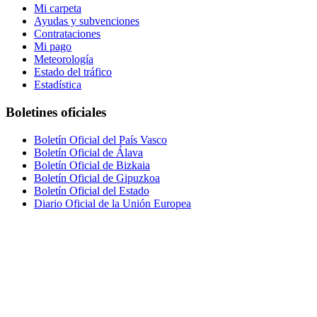
Mi carpeta
Ayudas y subvenciones
Contrataciones
Mi pago
Meteorología
Estado del tráfico
Estadística
Boletines oficiales
Boletín Oficial del País Vasco
Boletín Oficial de Álava
Boletín Oficial de Bizkaia
Boletín Oficial de Gipuzkoa
Boletín Oficial del Estado
Diario Oficial de la Unión Europea