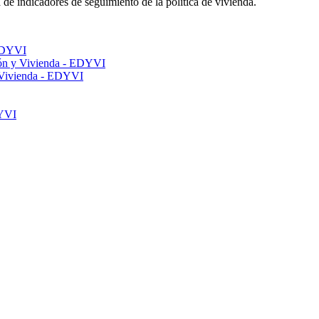
de indicadores de seguimiento de la política de vivienda.
 EDYVI
ción y Vivienda - EDYVI
 y Vivienda - EDYVI
DYVI