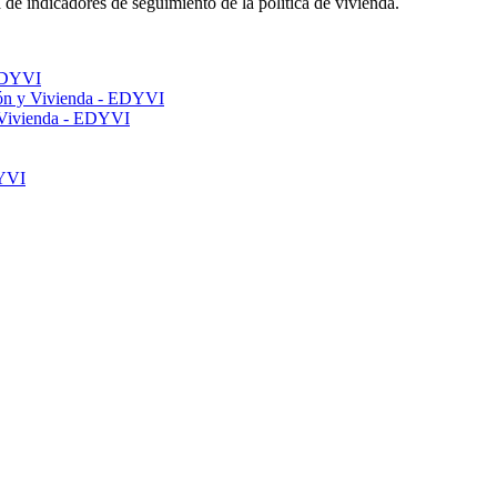
de indicadores de seguimiento de la política de vivienda.
 EDYVI
ción y Vivienda - EDYVI
 y Vivienda - EDYVI
DYVI