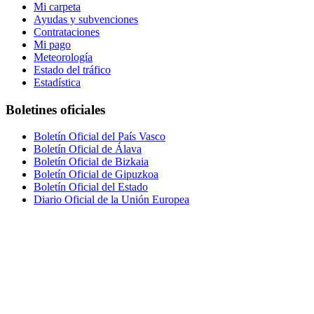
Mi carpeta
Ayudas y subvenciones
Contrataciones
Mi pago
Meteorología
Estado del tráfico
Estadística
Boletines oficiales
Boletín Oficial del País Vasco
Boletín Oficial de Álava
Boletín Oficial de Bizkaia
Boletín Oficial de Gipuzkoa
Boletín Oficial del Estado
Diario Oficial de la Unión Europea