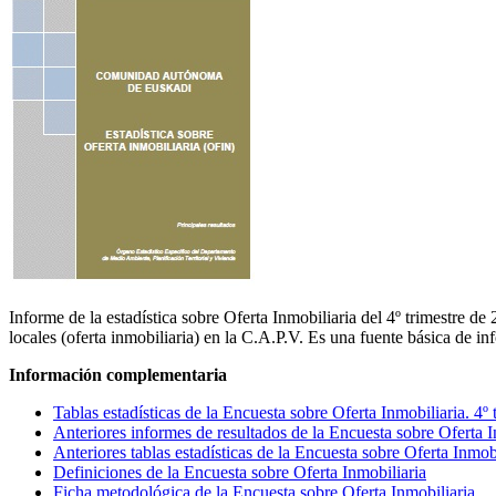
Informe de la estadística sobre Oferta Inmobiliaria del 4º trimestre de
locales (oferta inmobiliaria) en la C.A.P.V. Es una fuente básica de i
Información complementaria
Tablas estadísticas de la Encuesta sobre Oferta Inmobiliaria. 4º
Anteriores informes de resultados de la Encuesta sobre Oferta I
Anteriores tablas estadísticas de la Encuesta sobre Oferta Inm
Definiciones de la Encuesta sobre Oferta Inmobiliaria
Ficha metodológica de la Encuesta sobre Oferta Inmobiliaria