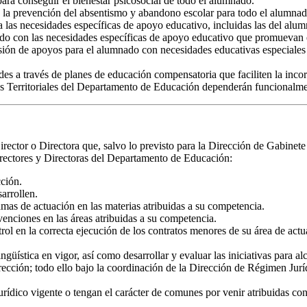
para conseguir el bienestar psicosocial de todo el alumnado.
o la prevención del absentismo y abandono escolar para todo el alumnad
 las necesidades específicas de apoyo educativo, incluidas las del alu
do con las necesidades específicas de apoyo educativo que promuevan el
visión de apoyos para el alumnado con necesidades educativas especiales 
es a través de planes de educación compensatoria que faciliten la incor
ones Territoriales del Departamento de Educación dependerán funcionalme
rector o Directora que, salvo lo previsto para la Dirección de Gabinet
rectores y Directoras del Departamento de Educación:
cción.
sarrollen.
mas de actuación en las materias atribuidas a su competencia.
venciones en las áreas atribuidas a su competencia.
trol en la correcta ejecución de los contratos menores de su área de actu
güística en vigor, así como desarrollar y evaluar las iniciativas para a
irección; todo ello bajo la coordinación de la Dirección de Régimen Jurí
urídico vigente o tengan el carácter de comunes por venir atribuidas con