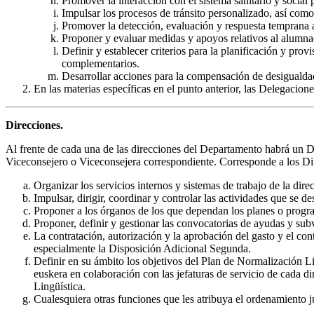
Promover la interacción con el sistema sanitario y social 
Impulsar los procesos de tránsito personalizado, así com
Promover la detección, evaluación y respuesta temprana a
Proponer y evaluar medidas y apoyos relativos al alumna
Definir y establecer criterios para la planificación y pro
complementarios.
Desarrollar acciones para la compensación de desigualdad
En las materias específicas en el punto anterior, las Delegaci
Direcciones.
Al frente de cada una de las direcciones del Departamento habrá un Di
Viceconsejero o Viceconsejera correspondiente. Corresponde a los Di
Organizar los servicios internos y sistemas de trabajo de la dire
Impulsar, dirigir, coordinar y controlar las actividades que se de
Proponer a los órganos de los que dependan los planes o progra
Proponer, definir y gestionar las convocatorias de ayudas y sub
La contratación, autorización y la aprobación del gasto y el con
especialmente la Disposición Adicional Segunda.
Definir en su ámbito los objetivos del Plan de Normalización Lin
euskera en colaboración con las jefaturas de servicio de cada d
Lingüística.
Cualesquiera otras funciones que les atribuya el ordenamiento j