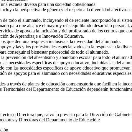
e una escuela diversa para una sociedad cohesionada.
incluya la perspectiva de género y el respeto a la diversidad afectivo-
 de todo el alumnado, incluyendo el de reciente incorporación al siste
mnado para que alcance el mayor y más equilibrado desarrollo personal,
rvicios de apoyo a la inclusión y del profesorado de los centros que contr
cción de Aprendizaje e Innovación Educativa.
cos que den una respuesta inclusiva a la diversidad del alumnado.
poyo y las y los profesionales especializados en la respuesta a la diver
para conseguir el bienestar psicosocial de todo el alumnado.
o la prevención del absentismo y abandono escolar para todo el alumnad
 las necesidades específicas de apoyo educativo, incluidas las del alu
do con las necesidades específicas de apoyo educativo que promuevan el
visión de apoyos para el alumnado con necesidades educativas especiales 
es a través de planes de educación compensatoria que faciliten la incor
ones Territoriales del Departamento de Educación dependerán funcionalme
rector o Directora que, salvo lo previsto para la Dirección de Gabinet
rectores y Directoras del Departamento de Educación:
cción.