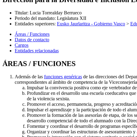
Titular
:
Lucia Torrealday Berrueco
Periodo del mandato
:
Legislatura XII
Entidades superiores
:
Eusko Jaurlaritza - Gobierno Vasco
>
Ed
Áreas / Funciones
Datos de contacto
Cargos
Entidades relacionadas
ÁREAS / FUNCIONES
Además de las
funciones genéricas
de las direcciones del Depar
correspondientes al ámbito de competencia de la Viceconsejerí
Impulsar la convivencia positiva como eje vertebrador d
Profundizar en el desarrollo una escuela coeducativa que 
de la violencia sexista.
Promover el acceso, permanencia, progreso y acreditación
Impulsar el aprendizaje y la participación de todo el alu
Promover la formación de las asesorías de etapa, de los se
desarrollo competencial de todo el alumnado con la Dire
Fomentar y coordinar el desarrollo de programas específi
Organizar y coordinar las estructuras de asesoramiento y a