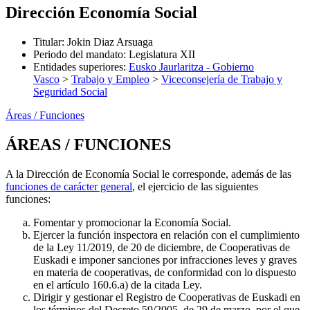
Dirección Economía Social
Titular
:
Jokin Diaz Arsuaga
Periodo del mandato
:
Legislatura XII
Entidades superiores
:
Eusko Jaurlaritza - Gobierno
Vasco
>
Trabajo y Empleo
>
Viceconsejería de Trabajo y
Seguridad Social
Áreas / Funciones
ÁREAS / FUNCIONES
A la Dirección de Economía Social le corresponde, además de las
funciones de carácter general
, el ejercicio de las siguientes
funciones:
Fomentar y promocionar la Economía Social.
Ejercer la función inspectora en relación con el cumplimiento
de la Ley 11/2019, de 20 de diciembre, de Cooperativas de
Euskadi e imponer sanciones por infracciones leves y graves
en materia de cooperativas, de conformidad con lo dispuesto
en el artículo 160.6.a) de la citada Ley.
Dirigir y gestionar el Registro de Cooperativas de Euskadi en
los términos del Decreto 59/2005, de 29 de marzo, por el que