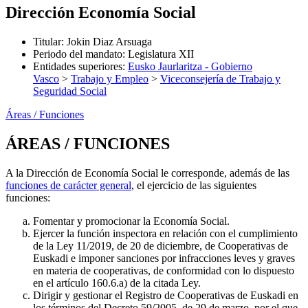
Dirección Economía Social
Titular
:
Jokin Diaz Arsuaga
Periodo del mandato
:
Legislatura XII
Entidades superiores
:
Eusko Jaurlaritza - Gobierno
Vasco
>
Trabajo y Empleo
>
Viceconsejería de Trabajo y
Seguridad Social
Áreas / Funciones
ÁREAS / FUNCIONES
A la Dirección de Economía Social le corresponde, además de las
funciones de carácter general
, el ejercicio de las siguientes
funciones:
Fomentar y promocionar la Economía Social.
Ejercer la función inspectora en relación con el cumplimiento
de la Ley 11/2019, de 20 de diciembre, de Cooperativas de
Euskadi e imponer sanciones por infracciones leves y graves
en materia de cooperativas, de conformidad con lo dispuesto
en el artículo 160.6.a) de la citada Ley.
Dirigir y gestionar el Registro de Cooperativas de Euskadi en
los términos del Decreto 59/2005, de 29 de marzo, por el que