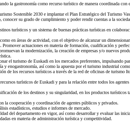
izando la gastronomía como recurso turístico de manera coordinada con
Turismo Sostenible 2030 e implantar el Plan Estratégico del Turismo Vas
to, conocer su grado de cumplimiento y poder rendir cuentas a la socieda
estinos turísticos y un sistema de buenas prácticas turísticas en colabor
como en áreas de actividad, con el objetivo de alcanzar un dimensionam
as. Promover actuaciones en materia de formación, cualificación y perfec
promuevan la modernización, la creación de empresas y/o nuevos producto
ística.
onar el turismo de Euskadi en los mercados preferentes, impulsando par
a y enogastronomía, así como la apuesta por el turismo industrial como 
sión de los recursos turísticos a través de la red de oficinas de turism
cursos turísticos de Euskadi y para la relación entre todos los agentes d
rsificación de los destinos y su singularidad, en los productos turísticos
con la cooperación y coordinación de agentes públicos y privados.
lisis estadísticos, estudios e informes de mercado.
ldad del departamento en vigor, así como desarrollar y evaluar las inicia
dadas en materia de administración turística y competitividad.