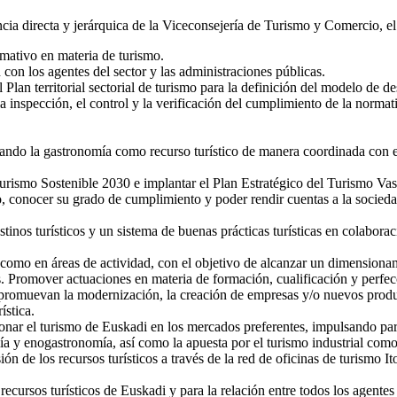
ia directa y jerárquica de la Viceconsejería de Turismo y Comercio, el e
rmativo en materia de turismo.
 con los agentes del sector y las administraciones públicas.
lan territorial sectorial de turismo para la definición del modelo de desar
la inspección, el control y la verificación del cumplimiento de la normat
izando la gastronomía como recurso turístico de manera coordinada con
Turismo Sostenible 2030 e implantar el Plan Estratégico del Turismo Vas
to, conocer su grado de cumplimiento y poder rendir cuentas a la socieda
estinos turísticos y un sistema de buenas prácticas turísticas en colabor
como en áreas de actividad, con el objetivo de alcanzar un dimensionam
as. Promover actuaciones en materia de formación, cualificación y perfec
promuevan la modernización, la creación de empresas y/o nuevos producto
ística.
onar el turismo de Euskadi en los mercados preferentes, impulsando par
a y enogastronomía, así como la apuesta por el turismo industrial como 
sión de los recursos turísticos a través de la red de oficinas de turism
cursos turísticos de Euskadi y para la relación entre todos los agentes d