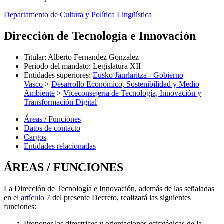
Departamento de Cultura y Política Lingüística
Dirección de Tecnología e Innovación
Titular
:
Alberto Fernandez Gonzalez
Periodo del mandato
:
Legislatura XII
Entidades superiores
:
Eusko Jaurlaritza - Gobierno
Vasco
>
Desarrollo Económico, Sostenibilidad y Medio
Ambiente
>
Viceconsejería de Tecnología, Innovación y
Transformación Digital
Áreas / Funciones
Datos de contacto
Cargos
Entidades relacionadas
ÁREAS / FUNCIONES
La Dirección de Tecnología e Innovación, además de las señaladas
en el
artículo 7
del presente Decreto, realizará las siguientes
funciones:
Proponer las directrices y orientaciones estratégicas de la