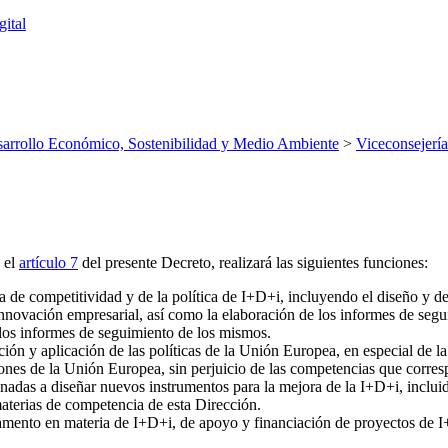
ital
arrollo Económico, Sostenibilidad y Medio Ambiente
>
Viceconsejería
 el
artículo 7
del presente Decreto, realizará las siguientes funciones:
ica de competitividad y de la política de I+D+i, incluyendo el diseño y de
 innovación empresarial, así como la elaboración de los informes de segu
 los informes de seguimiento de los mismos.
ión y aplicación de las políticas de la Unión Europea, en especial de la
iones de la Unión Europea, sin perjuicio de las competencias que corre
nadas a diseñar nuevos instrumentos para la mejora de la I+D+i, inclui
 materias de competencia de esta Dirección.
amento en materia de I+D+i, de apoyo y financiación de proyectos de I+