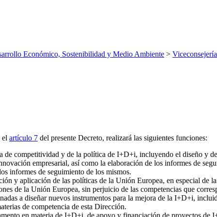
arrollo Económico, Sostenibilidad y Medio Ambiente
>
Viceconsejería
 el
artículo 7
del presente Decreto, realizará las siguientes funciones:
ica de competitividad y de la política de I+D+i, incluyendo el diseño y de
 innovación empresarial, así como la elaboración de los informes de segu
 los informes de seguimiento de los mismos.
ión y aplicación de las políticas de la Unión Europea, en especial de la
iones de la Unión Europea, sin perjuicio de las competencias que corre
nadas a diseñar nuevos instrumentos para la mejora de la I+D+i, inclui
 materias de competencia de esta Dirección.
amento en materia de I+D+i, de apoyo y financiación de proyectos de I+