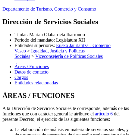
Departamento de Turismo, Comercio y Consumo
Dirección de Servicios Sociales
Titular
:
Marian Olabarrieta Ibarrondo
Periodo del mandato
:
Legislatura XII
Entidades superiores
:
Eusko Jaurlaritza - Gobierno
Vasco
>
Igualdad, Justicia y Políticas
Sociales
>
Viceconsejería de Políticas Sociales
Áreas / Funciones
Datos de contacto
Cargos
Entidades relacionadas
ÁREAS / FUNCIONES
A la Dirección de Servicios Sociales le corresponde, además de las
funciones que con carácter general le atribuye el
artículo 6
del
presente Decreto, el ejercicio de las siguientes funciones:
La elaboración de análisis en materia de servicios sociales, y
de propuestas de normativa de desarrollo reglamentario de la