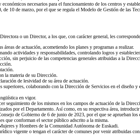
 y económicos necesarios para el funcionamiento de los centros y estable
, de 10 de marzo, por el que se regula el Modelo de Gestión de las Tec
irectora o un Director, a los que, con carácter general, les corresponde
sus áreas de actuación, acometiendo los planes y programas a realizar.
gnando actividades y responsabilidades, controlando logros y establecien
cción, sin perjuicio de las competencias generales atribuidas a la Direcc
ección.
atación.
n la materia de su Dirección.
laración de lesividad de su área de actuación.
s superiores, colaborando con la Dirección de Servicios en el diseño y 
ngüística en vigor.
cer seguimiento de los mismos en los campos de actuación de la Direcció
ados por el Departamento. Así como, en su respectiva área, introducir cr
nsejo de Gobierno de 6 de junio de 2023, por el que se aprueban los cr
s que conforman el sector público adscrito a la misma.
 de Mujeres y Hombres de la Comunidad Autónoma de Euskadi.
ídico vigente o tengan el carácter de comunes por venir atribuidas con 