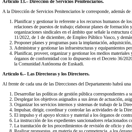
Articulo 13.– Dirección de Servicios Penitenciarios.
A la Dirección de Servicios Penitenciarios le corresponde, además de l
Planificar y gestionar lo referente a los recursos humanos de los 
relaciones de puestos de trabajo; elaborar planes de formación y
organizaciones sindicales en el ámbito que señale la estructura 
11/2022, de 1 de diciembre, de Empleo Público Vasco, y demás
Proponer planes y programas para la implantación, adquisición, m
Administrar y gestionar las infraestructuras y equipamientos pen
Planificar, proveer, organizar y gestionar los medios materiales
órganos de conformidad con lo dispuesto en el Decreto 36/2020
la Comunidad Autónoma de Euskadi.
Artículo 6.– Las Directoras y los Directores.
Al frente de cada una de las Direcciones del Departamento habrá una D
Desarrollar las políticas de gestión pública correspondientes a 
Desplegar los objetivos asignados a sus áreas de actuación, asi
Organizar los servicios internos y sistemas de trabajo de la Dire
Impulsar, dirigir, coordinar y controlar las actividades de la Dir
El impulso y el apoyo técnico y material a los órganos de contr
La instrucción de los expedientes sancionadores relacionados co
La tramitación de los procedimientos de revisión de oficio y dec
Realizar propuestas, en materia de su competencia, a los órgano