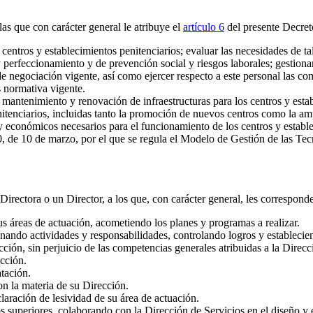
as que con carácter general le atribuye el
artículo 6
del presente Decreto
centros y establecimientos penitenciarios; evaluar las necesidades de tal 
 perfeccionamiento y de prevención social y riesgos laborales; gestiona
de negociación vigente, así como ejercer respecto a este personal las c
 normativa vigente.
antenimiento y renovación de infraestructuras para los centros y establ
itenciarios, incluidas tanto la promoción de nuevos centros como la ampl
 y económicos necesarios para el funcionamiento de los centros y estable
, de 10 de marzo, por el que se regula el Modelo de Gestión de las Tec
irectora o un Director, a los que, con carácter general, les corresponde
sus áreas de actuación, acometiendo los planes y programas a realizar.
gnando actividades y responsabilidades, controlando logros y establecien
cción, sin perjuicio de las competencias generales atribuidas a la Direcc
ección.
atación.
n la materia de su Dirección.
laración de lesividad de su área de actuación.
s superiores, colaborando con la Dirección de Servicios en el diseño y 