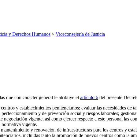
ticia y Derechos Humanos
>
Viceconsejería de Justicia
as que con carácter general le atribuye el
artículo 6
del presente Decreto
centros y establecimientos penitenciarios; evaluar las necesidades de tal 
 perfeccionamiento y de prevención social y riesgos laborales; gestiona
de negociación vigente, así como ejercer respecto a este personal las c
 normativa vigente.
antenimiento y renovación de infraestructuras para los centros y establ
itenciarios, incluidas tanto la promoción de nuevos centros como la ampl