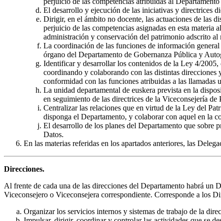
perjuicio de las competencias atribuidas al Departament
El desarrollo y ejecución de las iniciativas y directrice
Dirigir, en el ámbito no docente, las actuaciones de las d
perjuicio de las competencias asignadas en esta materia
administración y conservación del patrimonio adscrito a
La coordinación de las funciones de información general 
órgano del Departamento de Gobernanza Pública y Autogobi
Identificar y desarrollar los contenidos de la Ley 4/200
coordinando y colaborando con las distintas direcciones y 
conformidad con las funciones atribuidas a las llamadas 
La unidad departamental de euskera prevista en la dispos
en seguimiento de las directrices de la Viceconsejería de P
Centralizar las relaciones que en virtud de la Ley del P
disponga el Departamento, y colaborar con aquel en la con
El desarrollo de los planes del Departamento que sobre p
Datos.
En las materias referidas en los apartados anteriores, las Del
Direcciones.
Al frente de cada una de las direcciones del Departamento habrá un Di
Viceconsejero o Viceconsejera correspondiente. Corresponde a los Di
Organizar los servicios internos y sistemas de trabajo de la dire
Impulsar, dirigir, coordinar y controlar las actividades que se de