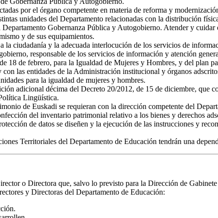
o de Gobernanza Pública y Autogobierno.
s dictadas por el órgano competente en materia de reforma y modernizació
istintas unidades del Departamento relacionadas con la distribución físi
 al Departamento Gobernanza Pública y Autogobierno. Atender y cuidar e
l mismo y de sus equipamientos.
a la ciudadanía y la adecuada interlocución de los servicios de inform
erno, responsable de los servicios de información y atención general a
5, de 18 de febrero, para la Igualdad de Mujeres y Hombres, y del plan 
con las entidades de la Administración institucional y órganos adscritos
unidades para la igualdad de mujeres y hombres.
ición adicional décima del Decreto 20/2012, de 15 de diciembre, que co
olítica Lingüística.
atrimonio de Euskadi se requieran con la dirección competente del Depa
fección del inventario patrimonial relativo a los bienes y derechos ads
rotección de datos se diseñen y la ejecución de las instrucciones y rec
egaciones Territoriales del Departamento de Educación tendrán una depen
rector o Directora que, salvo lo previsto para la Dirección de Gabinet
rectores y Directoras del Departamento de Educación:
cción.
sarrollen.