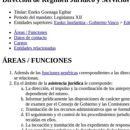
Titular
:
Eneko Goenaga Egibar
Periodo del mandato
:
Legislatura XII
Entidades superiores
:
Eusko Jaurlaritza - Gobierno Vasco
>
Ed
Áreas / Funciones
Datos de contacto
Cargos
Entidades relacionadas
ÁREAS / FUNCIONES
Además de las
funciones genéricas
correspondientes a las direc
se relacionan.
En el ámbito de la
asistencia jurídica
le corresponde:
La dirección, el impulso y la coordinación de los antepro
dependiente del mismo.
Informar jurídicamente las disposiciones de carácter gene
de examen por el Consejo de Gobierno y las Comisiones D
Tramitación de los recursos administrativos que se formul
El seguimiento y el control de los procedimientos jurisdi
recaídas en ellos.
La incoación y tramitación de los expedientes de responsa