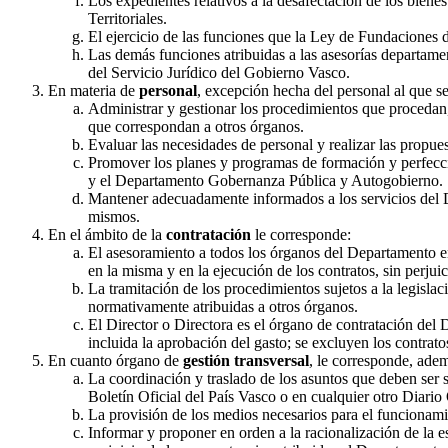
Los expedientes relativos a la desafectación de los biene
Territoriales.
El ejercicio de las funciones que la Ley de Fundaciones 
Las demás funciones atribuidas a las asesorías departame
del Servicio Jurídico del Gobierno Vasco.
En materia de
personal
, excepción hecha del personal al que se
Administrar y gestionar los procedimientos que procedan, 
que correspondan a otros órganos.
Evaluar las necesidades de personal y realizar las propuest
Promover los planes y programas de formación y perfeccion
y el Departamento Gobernanza Pública y Autogobierno.
Mantener adecuadamente informados a los servicios del D
mismos.
En el ámbito de la
contratación
le corresponde:
El asesoramiento a todos los órganos del Departamento en 
en la misma y en la ejecución de los contratos, sin perjui
La tramitación de los procedimientos sujetos a la legisla
normativamente atribuidas a otros órganos.
El Director o Directora es el órgano de contratación del D
incluida la aprobación del gasto; se excluyen los contrat
En cuanto órgano de
gestión transversal
, le corresponde, ade
La coordinación y traslado de los asuntos que deben ser 
Boletín Oficial del País Vasco o en cualquier otro Diario
La provisión de los medios necesarios para el funcionami
Informar y proponer en orden a la racionalización de la e