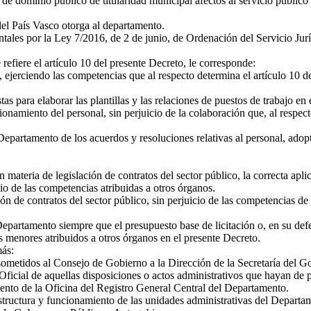
s de dominio público de titularidad municipal afectos al servicio público
del País Vasco otorga al departamento.
ntales por la Ley 7/2016, de 2 de junio, de Ordenación del Servicio Jur
 refiere el artículo 10 del presente Decreto, le corresponde:
ejerciendo las competencias que al respecto determina el artículo 10 de
as para elaborar las plantillas y las relaciones de puestos de trabajo en
amiento del personal, sin perjuicio de la colaboración que, al respect
epartamento de los acuerdos y resoluciones relativas al personal, adop
materia de legislación de contratos del sector público, la correcta apl
cio de las competencias atribuidas a otros órganos.
ción de contratos del sector público, sin perjuicio de las competencias 
epartamento siempre que el presupuesto base de licitación o, en su defec
os menores atribuidos a otros órganos en el presente Decreto.
más:
sometidos al Consejo de Gobierno a la Dirección de la Secretaría del Go
 Oficial de aquellas disposiciones o actos administrativos que hayan de p
ento de la Oficina del Registro General Central del Departamento.
structura y funcionamiento de las unidades administrativas del Departam