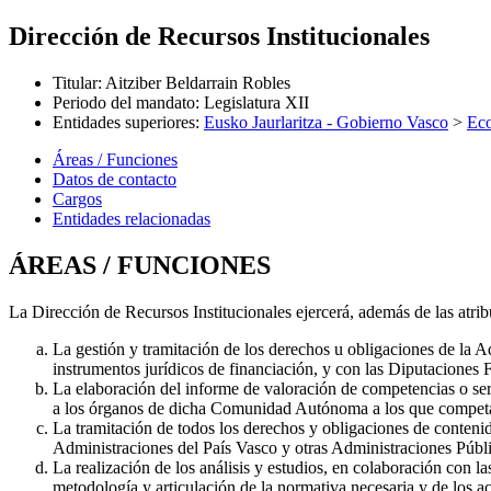
Dirección de Recursos Institucionales
Titular
:
Aitziber Beldarrain Robles
Periodo del mandato
:
Legislatura XII
Entidades superiores
:
Eusko Jaurlaritza - Gobierno Vasco
>
Ec
Áreas / Funciones
Datos de contacto
Cargos
Entidades relacionadas
ÁREAS / FUNCIONES
La Dirección de Recursos Institucionales ejercerá, además de las atri
La gestión y tramitación de los derechos u obligaciones de la
instrumentos jurídicos de financiación, y con las Diputaciones F
La elaboración del informe de valoración de competencias o ser
a los órganos de dicha Comunidad Autónoma a los que competa
La tramitación de todos los derechos y obligaciones de conten
Administraciones del País Vasco y otras Administraciones Públic
La realización de los análisis y estudios, en colaboración con l
metodología y articulación de la normativa necesaria y de los ac