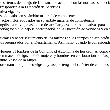
os sistemas de trabajo de la misma, de acuerdo con las normas establecid
orrespondan a la Dirección de Servicios.
ativa vigente.
les adoptados en su ámbito material de competencia.
 y actos nulos adoptados en su ámbito material de competencia.
güística en vigor, así como desarrollar y evaluar las iniciativas para a
ección; todo ello bajo la coordinación de la Dirección de Servicios y en
iciales y hacer seguimiento de los mismos en los campos de actuación d
os organizados por el Departamento. Asimismo, cuando le corresponda, p
e Mujeres y Hombres de la Comunidad Autónoma de Euskadi, así como ejec
s en materia de igualdad de mujeres y hombres en colaboración con las je
ituto Vasco de la Mujer.
rdenamiento jurídico vigente y las que tengan el carácter de comunes po