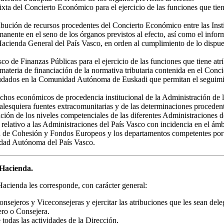
xta del Concierto Económico para el ejercicio de las funciones que tie
istribución de recursos procedentes del Concierto Económico entre las I
manente en el seno de los órganos previstos al efecto, así como el infor
a Hacienda General del País Vasco, en orden al cumplimiento de lo disp
co de Finanzas Públicas para el ejercicio de las funciones que tiene atr
en materia de financiación de la normativa tributaria contenida en el Co
recaudados en la Comunidad Autónoma de Euskadi que permitan el seguim
derechos económicos de procedencia institucional de la Administración d
esquiera fuentes extracomunitarias y de las determinaciones procedente
ración de los niveles competenciales de las diferentes Administraciones d
relativo a las Administraciones del País Vasco con incidencia en el ámbi
a de Cohesión y Fondos Europeos y los departamentos competentes por razó
idad Autónoma del País Vasco.
 Hacienda.
acienda les corresponde, con carácter general:
nsejeros y Viceconsejeras y ejercitar las atribuciones que les sean dele
ero o Consejera.
todas las actividades de la Dirección.