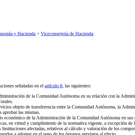
onomía y Hacienda
>
Viceconsejería de Hacienda
buciones señaladas en el
artículo 8
, las siguientes:
 Administración de la Comunidad Autónoma en su relación con la Admini
orales.
vicios objeto de transferencia entre la Comunidad Autónoma, la Adminis
 aprobar las mismas.
ido económico de la Administración de la Comunidad Autónoma en sus re
as, en virtud y cumplimiento de la normativa vigente, a excepción de la
as Instituciones afectadas, relativos al cálculo y valoración de los com
uerdos a adoptar en el seno de los órganos previstos al efecto.