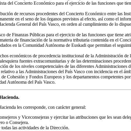
xta del Concierto Económico para el ejercicio de las funciones que tie
istribución de recursos procedentes del Concierto Económico entre las I
manente en el seno de los órganos previstos al efecto, así como el infor
a Hacienda General del País Vasco, en orden al cumplimiento de lo disp
co de Finanzas Públicas para el ejercicio de las funciones que tiene atr
en materia de financiación de la normativa tributaria contenida en el Co
recaudados en la Comunidad Autónoma de Euskadi que permitan el seguim
derechos económicos de procedencia institucional de la Administración d
esquiera fuentes extracomunitarias y de las determinaciones procedente
ración de los niveles competenciales de las diferentes Administraciones d
relativo a las Administraciones del País Vasco con incidencia en el ámbi
a de Cohesión y Fondos Europeos y los departamentos competentes por razó
idad Autónoma del País Vasco.
 Hacienda.
acienda les corresponde, con carácter general:
nsejeros y Viceconsejeras y ejercitar las atribuciones que les sean dele
ero o Consejera.
todas las actividades de la Dirección.