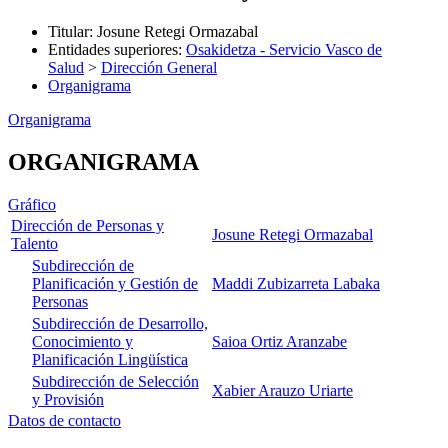
Titular
:
Josune Retegi Ormazabal
Entidades superiores
:
Osakidetza - Servicio Vasco de
Salud
>
Dirección General
Organigrama
Organigrama
ORGANIGRAMA
Gráfico
Dirección de Personas y
Josune Retegi Ormazabal
Talento
Subdirección de
Planificación y Gestión de
Maddi Zubizarreta Labaka
Personas
Subdirección de Desarrollo,
Conocimiento y
Saioa Ortiz Aranzabe
Planificación Lingüística
Subdirección de Selección
Xabier Arauzo Uriarte
y Provisión
Datos de contacto