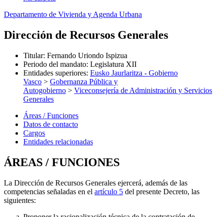
Departamento de Vivienda y Agenda Urbana
Dirección de Recursos Generales
Titular
:
Fernando Uriondo Ispizua
Periodo del mandato
:
Legislatura XII
Entidades superiores
:
Eusko Jaurlaritza - Gobierno
Vasco
>
Gobernanza Pública y
Autogobierno
>
Viceconsejería de Administración y Servicios
Generales
Áreas / Funciones
Datos de contacto
Cargos
Entidades relacionadas
ÁREAS / FUNCIONES
La Dirección de Recursos Generales ejercerá, además de las
competencias señaladas en el
artículo 5
del presente Decreto, las
siguientes:
Proponer la racionalización técnica de la contratación de