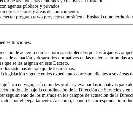
ctor de las industrias culturales y creativas en Euskadi.
con agentes públicos y privados.
on otros sectores y áreas de conocimiento.
 detectar programas y/o proyectos que sitúen a Euskadi como territorio
ientes funciones:
 Dirección de acuerdo con las normas establecidas por los órganos compet
mas de actuación y desarrollos normativos en las materias atribuidas a
es que se les asignan en este Decreto.
o los sistemas de trabajo de los mismos.
 la legislación vigente en los expedientes correspondientes a sus áreas 
güística en vigor, así como desarrollar y evaluar las iniciativas para a
cción; todo ello bajo la coordinación de la Dirección de Servicios y en 
cer seguimiento de los mismos en los campos de actuación de la Direcció
zados por el Departamento. Así como, cuando le corresponda, introducir c