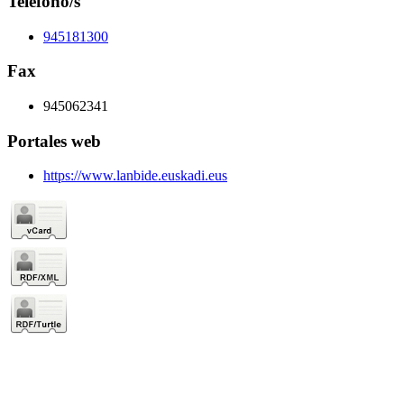
Teléfono/s
945181300
Fax
945062341
Portales web
https://www.lanbide.euskadi.eus