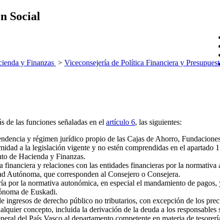
ón Social
ienda y Finanzas
>
Viceconsejería de Política Financiera y Presupues
ás de las funciones señaladas en el
artículo 6
, las siguientes:
endencia y régimen jurídico propio de las Cajas de Ahorro, Fundaciones
 a la legislación vigente y no estén comprendidas en el apartado 1.f) 
nto de Hacienda y Finanzas.
a financiera y relaciones con las entidades financieras por la normativ
dad Autónoma, que corresponden al Consejero o Consejera.
ía por la normativa autonómica, en especial el mandamiento de pagos, y 
tónoma de Euskadi.
de ingresos de derecho público no tributarios, con excepción de los prec
cualquier concepto, incluida la derivación de la deuda a los responsable
al del País Vasco al departamento competente en materia de tesorería, s