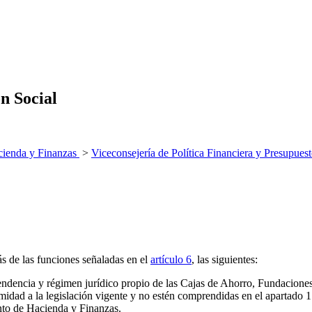
ón Social
ienda y Finanzas
>
Viceconsejería de Política Financiera y Presupues
ás de las funciones señaladas en el
artículo 6
, las siguientes:
endencia y régimen jurídico propio de las Cajas de Ahorro, Fundaciones
 a la legislación vigente y no estén comprendidas en el apartado 1.f) 
nto de Hacienda y Finanzas.