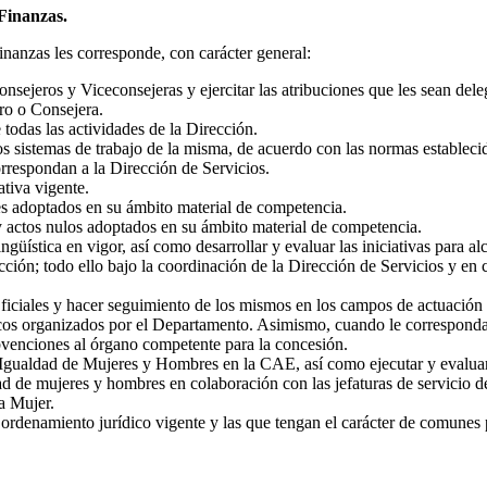
Finanzas.
nanzas les corresponde, con carácter general:
nsejeros y Viceconsejeras y ejercitar las atribuciones que les sean dele
ro o Consejera.
todas las actividades de la Dirección.
os sistemas de trabajo de la misma, de acuerdo con las normas establecid
orrespondan a la Dirección de Servicios.
ativa vigente.
les adoptados en su ámbito material de competencia.
 y actos nulos adoptados en su ámbito material de competencia.
güística en vigor, así como desarrollar y evaluar las iniciativas para a
ección; todo ello bajo la coordinación de la Dirección de Servicios y en
iciales y hacer seguimiento de los mismos en los campos de actuación d
os organizados por el Departamento. Asimismo, cuando le corresponda, p
ubvenciones al órgano competente para la concesión.
a Igualdad de Mujeres y Hombres en la CAE, así como ejecutar y evaluar l
ad de mujeres y hombres en colaboración con las jefaturas de servicio d
a Mujer.
rdenamiento jurídico vigente y las que tengan el carácter de comunes po