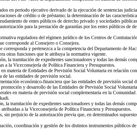
os en periodo ejecutivo derivado de la ejecución de sentencias judicial
raciones de crédito o de préstamo; la determinación de las característic
deudamiento de entes públicos de derecho privado y sociedades públicas
 autorización para la prestación de garantías por los entes públicos de 
ormativa reguladora del régimen jurídico de los Centros de Contrataci
que corresponde al Consejero o Consejera.
le corresponda y pertenezca a la competencia del Departamento de Hacie
era otras funciones que le atribuya la normativa vigente.
cción, la tramitación de expedientes sancionadores y todas las demás com
das a la Viceconsejería de Política Financiera y Presupuestos.
a en materia de Entidades de Previsión Social Voluntaria en relación co
a de las entidades de previsión social.
cumentación económico-financiera que las entidades de previsión social
 promoción y desarrollo de las Entidades de Previsión Social Voluntaria
generales en materia de previsión social complementaria en la Comunidad 
kadi.
ción, la tramitación de expedientes sancionadores y todas las demás comp
s atribuidas a la Viceconsejería de Política Financiera y Presupuestos.
, sin perjuicio de la autorización previa que, en determinados supuesto
enación, coordinación y gestión de los distintos instrumentos públicos