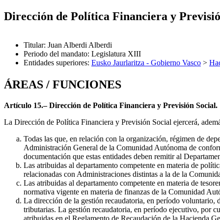
Dirección de Política Financiera y Previsi
Titular
:
Juan Alberdi Alberdi
Periodo del mandato
:
Legislatura XIII
Entidades superiores
:
Eusko Jaurlaritza - Gobierno Vasco
>
Hac
ÁREAS / FUNCIONES
Artículo 15.– Dirección de Política Financiera y Previsión Social.
La Dirección de Política Financiera y Previsión Social ejercerá, adem
Todas las que, en relación con la organización, régimen de dep
Administración General de la Comunidad Autónoma de conformidad
documentación que estas entidades deben remitir al Departame
Las atribuidas al departamento competente en materia de polític
relacionadas con Administraciones distintas a la de la Comuni
Las atribuidas al departamento competente en materia de tesorer
normativa vigente en materia de finanzas de la Comunidad Au
La dirección de la gestión recaudatoria, en período voluntario, 
tributarias. La gestión recaudatoria, en período ejecutivo, por 
atribuidas en el Reglamento de Recaudación de la Hacienda Gener