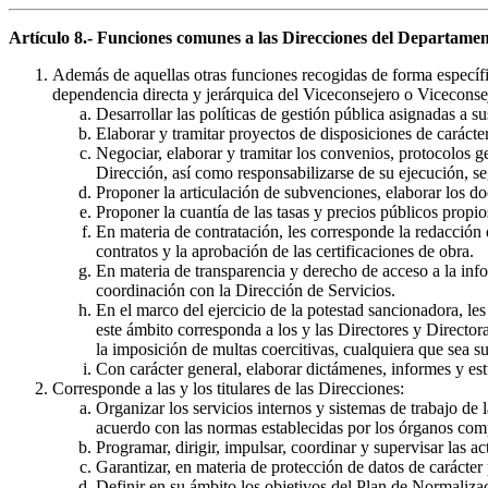
Artículo 8.- Funciones comunes a las Direcciones del Departamen
Además de aquellas otras funciones recogidas de forma específi
dependencia directa y jerárquica del Viceconsejero o Viceconseje
Desarrollar las políticas de gestión pública asignadas a su
Elaborar y tramitar proyectos de disposiciones de carácte
Negociar, elaborar y tramitar los convenios, protocolos g
Dirección, así como responsabilizarse de su ejecución, s
Proponer la articulación de subvenciones, elaborar los d
Proponer la cuantía de las tasas y precios públicos propio
En materia de contratación, les corresponde la redacción 
contratos y la aprobación de las certificaciones de obra.
En materia de transparencia y derecho de acceso a la info
coordinación con la Dirección de Servicios.
En el marco del ejercicio de la potestad sancionadora, le
este ámbito corresponda a los y las Directores y Director
la imposición de multas coercitivas, cualquiera que sea su
Con carácter general, elaborar dictámenes, informes y est
Corresponde a las y los titulares de las Direcciones:
Organizar los servicios internos y sistemas de trabajo de
acuerdo con las normas establecidas por los órganos com
Programar, dirigir, impulsar, coordinar y supervisar las a
Garantizar, en materia de protección de datos de carácte
Definir en su ámbito los objetivos del Plan de Normalizac