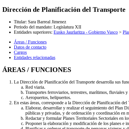
Dirección de Planificación del Transporte
Titular
:
Sara Barreal Jimenez
Periodo del mandato
:
Legislatura XII
Entidades superiores
:
Eusko Jaurlaritza - Gobierno Vasco
>
Pla
Áreas / Funciones
Datos de contacto
Cargos
Entidades relacionadas
ÁREAS / FUNCIONES
La Dirección de Planificación del Transporte desarrolla sus func
Red viaria.
Transportes ferroviarios, terrestres, marítimos, fluviales y
Aeropuertos, helipuertos.
En estas áreas, corresponde a la Dirección de Planificación del 
Elaborar, desarrollar y realizar el seguimiento del Plan
públicas y privadas, y de ordenación y coordinación en ma
Redactar y formular Planes Territoriales Sectoriales en los 
Proponer la elaboración y modificación de los planes e in
Planificar y ordenar el transporte de personas viajeras y