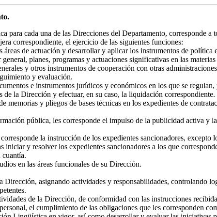
to.
ca para cada una de las Direcciones del Departamento, corresponde a to
ra correspondiente, el ejercicio de las siguientes funciones:
s áreas de actuación y desarrollar y aplicar los instrumentos de política 
r general, planes, programas y actuaciones significativas en las materia
enerales y otros instrumentos de cooperación con otras administraciones
eguimiento y evaluación.
ocumentos e instrumentos jurídicos y económicos en los que se regulan, 
s de la Dirección y efectuar, en su caso, la liquidación correspondiente.
de memorias y pliegos de bases técnicas en los expedientes de contrataci
rmación pública, les corresponde el impulso de la publicidad activa y la
s corresponde la instrucción de los expedientes sancionadores, excepto 
as iniciar y resolver los expedientes sancionadores a los que correspon
 cuantía.
udios en las áreas funcionales de su Dirección.
 la Dirección, asignando actividades y responsabilidades, controlando log
petentes.
ctividades de la Dirección, de conformidad con las instrucciones recibid
r personal, el cumplimiento de las obligaciones que les corresponden co
ión Lingüística en vigor, así como desarrollar y evaluar las iniciativas 