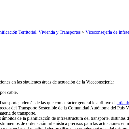
nificación Territorial, Vivienda y Transportes
>
Viceconsejería de Infrae
iones en las siguientes áreas de actuación de la Viceconsejería:
 por cable.
Transporte, además de las que con carácter general le atribuye el
artícul
 Director del Transporte Sostenible de la Comunidad Autónoma del País V
teria de transporte.
ámbitos de la planificación de infraestructura del transporte, distintas de
strumentos de ordenación urbanística precisos para las actuaciones en ma
 de mercancías y las actividades auxiliares y complementarias del mismo.