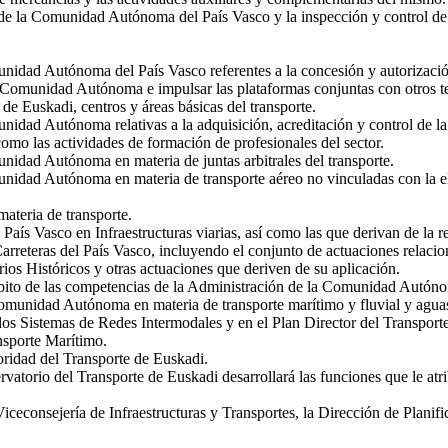
 de la Comunidad Autónoma del País Vasco y la inspección y control de s
nidad Autónoma del País Vasco referentes a la concesión y autorización
 la Comunidad Autónoma e impulsar las plataformas conjuntas con otros te
e Euskadi, centros y áreas básicas del transporte.
idad Autónoma relativas a la adquisición, acreditación y control de la 
omo las actividades de formación de profesionales del sector.
nidad Autónoma en materia de juntas arbitrales del transporte.
nidad Autónoma en materia de transporte aéreo no vinculadas con la ela
materia de transporte.
s Vasco en Infraestructuras viarias, así como las que derivan de la reg
rreteras del País Vasco, incluyendo el conjunto de actuaciones relacio
rios Históricos y otras actuaciones que deriven de su aplicación.
 ámbito de las competencias de la Administración de la Comunidad Autón
Comunidad Autónoma en materia de transporte marítimo y fluvial y aguas
los Sistemas de Redes Intermodales y en el Plan Director del Transporte
nsporte Marítimo.
oridad del Transporte de Euskadi.
rvatorio del Transporte de Euskadi desarrollará las funciones que le atr
iceconsejería de Infraestructuras y Transportes, la Dirección de Planific