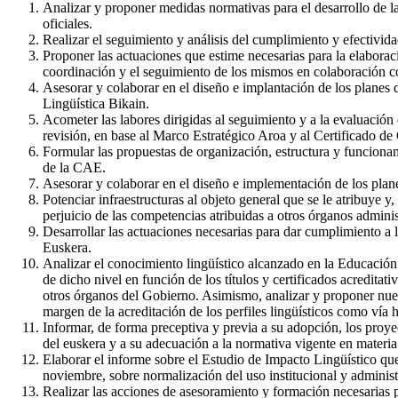
Analizar y proponer medidas normativas para el desarrollo de la 
oficiales.
Realizar el seguimiento y análisis del cumplimiento y efectivid
Proponer las actuaciones que estime necesarias para la elaborac
coordinación y el seguimiento de los mismos en colaboración c
Asesorar y colaborar en el diseño e implantación de los planes 
Lingüística Bikain.
Acometer las labores dirigidas al seguimiento y a la evaluación 
revisión, en base al Marco Estratégico Aroa y al Certificado de
Formular las propuestas de organización, estructura y funcionami
de la CAE.
Asesorar y colaborar en el diseño e implementación de los plan
Potenciar infraestructuras al objeto general que se le atribuye y
perjuicio de las competencias atribuidas a otros órganos adminis
Desarrollar las actuaciones necesarias para dar cumplimiento a l
Euskera.
Analizar el conocimiento lingüístico alcanzado en la Educación 
de dicho nivel en función de los títulos y certificados acredit
otros órganos del Gobierno. Asimismo, analizar y proponer nueva
margen de la acreditación de los perfiles lingüísticos como vía h
Informar, de forma preceptiva y previa a su adopción, los proye
del euskera y a su adecuación a la normativa vigente en materia 
Elaborar el informe sobre el Estudio de Impacto Lingüístico que
noviembre, sobre normalización del uso institucional y administr
Realizar las acciones de asesoramiento y formación necesarias p