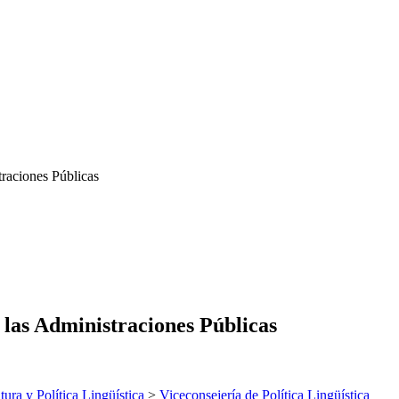
traciones Públicas
 las Administraciones Públicas
tura y Política Lingüística
>
Viceconsejería de Política Lingüística