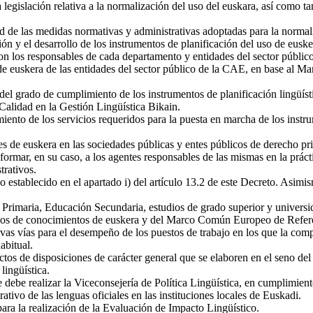
legislación relativa a la normalización del uso del euskara, así como tam
ad de las medidas normativas y administrativas adoptadas para la normal
ión y el desarrollo de los instrumentos de planificación del uso de eus
on los responsables de cada departamento y entidades del sector públic
de euskera de las entidades del sector público de la CAE, en base al Ma
del grado de cumplimiento de los instrumentos de planificación lingüístic
 Calidad en la Gestión Lingüística Bikain.
ento de los servicios requeridos para la puesta en marcha de los instrum
es de euskera en las sociedades públicas y entes públicos de derecho pr
, formar, en su caso, a los agentes responsables de las mismas en la prác
trativos.
o establecido en el apartado i) del artículo 13.2 de este Decreto. Asimi
Primaria, Educación Secundaria, estudios de grado superior y universid
ativos de conocimientos de euskera y del Marco Común Europeo de Refere
s vías para el desempeño de los puestos de trabajo en los que la compe
abitual.
ctos de disposiciones de carácter general que se elaboren en el seno de
lingüística.
 debe realizar la Viceconsejería de Política Lingüística, en cumplimient
ativo de las lenguas oficiales en las instituciones locales de Euskadi.
ara la realización de la Evaluación de Impacto Lingüístico.