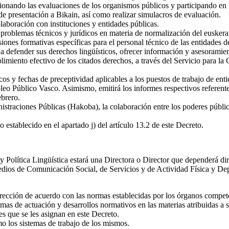
stionando las evaluaciones de los organismos públicos y participando en
de presentación a Bikain, así como realizar simulacros de evaluación.
olaboración con instituciones y entidades públicas.
 problemas técnicos y jurídicos en materia de normalización del euskera
siones formativas específicas para el personal técnico de las entidades 
 a defender sus derechos lingüísticos, ofrecer información y asesoramient
limiento efectivo de los citados derechos, a través del Servicio para l
ticos y fechas de preceptividad aplicables a los puestos de trabajo de e
leo Público Vasco. Asimismo, emitirá los informes respectivos referente
ebrero.
straciones Públicas (Hakoba), la colaboración entre los poderes públic
 establecido en el apartado j) del artículo 13.2 de este Decreto.
y Política Lingüística estará una Directora o Director que dependerá d
edios de Comunicación Social, de Servicios y de Actividad Física y De
 Dirección de acuerdo con las normas establecidas por los órganos compet
mas de actuación y desarrollos normativos en las materias atribuidas a
es que se les asignan en este Decreto.
o los sistemas de trabajo de los mismos.