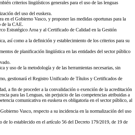
bién criterios lingüísticos generales para el uso de las lenguas
ización del uso del euskera.
kera en el Gobierno Vasco, y proponer las medidas oportunas para la
o de la CAE.
rco Estratégico Aroa y al Certificado de Calidad en la Gestión
a, así como a la definición y establecimiento de los criterios para su
entos de planificación lingüística en las entidades del sector público
ivado.
tica y uso de la metodología y de las herramientas necesarias, sin
smo, gestionará el Registro Unificado de Títulos y Certificados de
ad, a fin de proceder a la convalidación o exención de la acreditación
ncia para las Lenguas, sin perjuicio de las competencias atribuidas a
tencia comunicativa en euskera es obligatoria en el sector público, al
l Gobierno Vasco, respecto a su incidencia en la normalización del uso
o de lo establecido en el artículo 56 del Decreto 179/2019, de 19 de