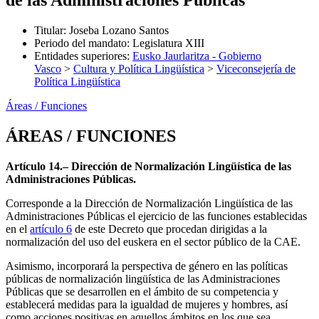
de las Administraciones Públicas
Titular
:
Joseba Lozano Santos
Periodo del mandato
:
Legislatura XIII
Entidades superiores
:
Eusko Jaurlaritza - Gobierno
Vasco
>
Cultura y Política Lingüística
>
Viceconsejería de
Política Lingüística
Áreas / Funciones
ÁREAS / FUNCIONES
Artículo 14.– Dirección de Normalización Lingüística de las
Administraciones Públicas.
Corresponde a la Dirección de Normalización Lingüística de las
Administraciones Públicas el ejercicio de las funciones establecidas
en el
artículo 6
de este Decreto que procedan dirigidas a la
normalización del uso del euskera en el sector público de la CAE.
Asimismo, incorporará la perspectiva de género en las políticas
públicas de normalización lingüística de las Administraciones
Públicas que se desarrollen en el ámbito de su competencia y
establecerá medidas para la igualdad de mujeres y hombres, así
como acciones positivas en aquellos ámbitos en los que sea