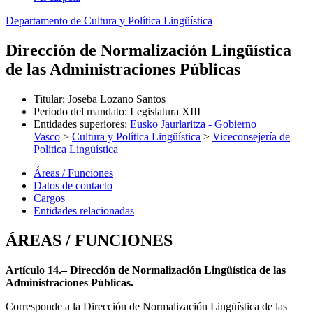
Departamento de Cultura y Política Lingüística
Dirección de Normalización Lingüística
de las Administraciones Públicas
Titular
:
Joseba Lozano Santos
Periodo del mandato
:
Legislatura XIII
Entidades superiores
:
Eusko Jaurlaritza - Gobierno
Vasco
>
Cultura y Política Lingüística
>
Viceconsejería de
Política Lingüística
Áreas / Funciones
Datos de contacto
Cargos
Entidades relacionadas
ÁREAS / FUNCIONES
Artículo 14.– Dirección de Normalización Lingüística de las
Administraciones Públicas.
Corresponde a la Dirección de Normalización Lingüística de las