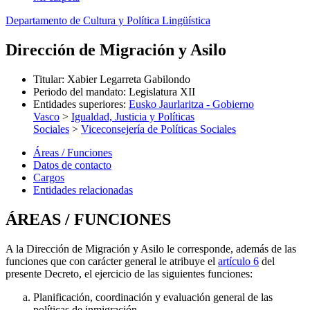
Departamento de Cultura y Política Lingüística
Dirección de Migración y Asilo
Titular
:
Xabier Legarreta Gabilondo
Periodo del mandato
:
Legislatura XII
Entidades superiores
:
Eusko Jaurlaritza - Gobierno
Vasco
>
Igualdad, Justicia y Políticas
Sociales
>
Viceconsejería de Políticas Sociales
Áreas / Funciones
Datos de contacto
Cargos
Entidades relacionadas
ÁREAS / FUNCIONES
A la Dirección de Migración y Asilo le corresponde, además de las
funciones que con carácter general le atribuye el
artículo 6
del
presente Decreto, el ejercicio de las siguientes funciones:
Planificación, coordinación y evaluación general de las
políticas de inmigración.