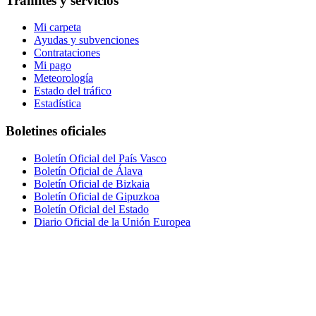
Trámites y servicios
Mi carpeta
Ayudas y subvenciones
Contrataciones
Mi pago
Meteorología
Estado del tráfico
Estadística
Boletines oficiales
Boletín Oficial del País Vasco
Boletín Oficial de Álava
Boletín Oficial de Bizkaia
Boletín Oficial de Gipuzkoa
Boletín Oficial del Estado
Diario Oficial de la Unión Europea