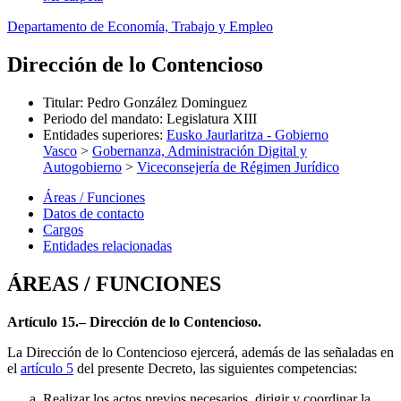
Departamento de Economía, Trabajo y Empleo
Dirección de lo Contencioso
Titular
:
Pedro González Dominguez
Periodo del mandato
:
Legislatura XIII
Entidades superiores
:
Eusko Jaurlaritza - Gobierno
Vasco
>
Gobernanza, Administración Digital y
Autogobierno
>
Viceconsejería de Régimen Jurídico
Áreas / Funciones
Datos de contacto
Cargos
Entidades relacionadas
ÁREAS / FUNCIONES
Artículo 15.– Dirección de lo Contencioso.
La Dirección de lo Contencioso ejercerá, además de las señaladas en
el
artículo 5
del presente Decreto, las siguientes competencias:
Realizar los actos previos necesarios, dirigir y coordinar la