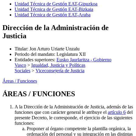
Unidad Técnica de Gestión EAT-Gipuzkoa
Unidad Técnica de Gestión EAT-Bizkaia
Unidad Técnica de Gestión EAT-Araba
Dirección de la Administración de
Justicia
Titular
:
Jon Arturo Uriarte Unzalu
Periodo del mandato
:
Legislatura XII
Entidades superiores
:
Eusko Jaurlaritza - Gobierno
Vasco
>
Igualdad, Justicia y Políticas
Sociales
>
Viceconsejería de Justicia
Áreas / Funciones
ÁREAS / FUNCIONES
A la Dirección de la Administración de Justicia, además de las
funciones que con carácter general le atribuye el
artículo 6
del
presente Decreto, le corresponde, el ejercicio de las siguientes
funciones:
Proponer al órgano competente la plantilla orgánica, la
ordenación del personal y su integración en las distintas