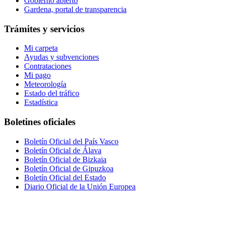
Gobierno abierto
Gardena, portal de transparencia
Trámites y servicios
Mi carpeta
Ayudas y subvenciones
Contrataciones
Mi pago
Meteorología
Estado del tráfico
Estadística
Boletines oficiales
Boletín Oficial del País Vasco
Boletín Oficial de Álava
Boletín Oficial de Bizkaia
Boletín Oficial de Gipuzkoa
Boletín Oficial del Estado
Diario Oficial de la Unión Europea