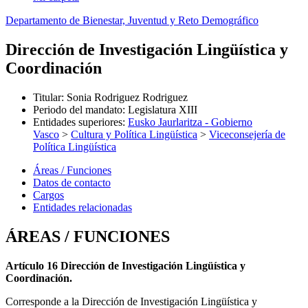
Departamento de Bienestar, Juventud y Reto Demográfico
Dirección de Investigación Lingüística y
Coordinación
Titular
:
Sonia Rodriguez Rodriguez
Periodo del mandato
:
Legislatura XIII
Entidades superiores
:
Eusko Jaurlaritza - Gobierno
Vasco
>
Cultura y Política Lingüística
>
Viceconsejería de
Política Lingüística
Áreas / Funciones
Datos de contacto
Cargos
Entidades relacionadas
ÁREAS / FUNCIONES
Artículo 16 Dirección de Investigación Lingüística y
Coordinación.
Corresponde a la Dirección de Investigación Lingüística y