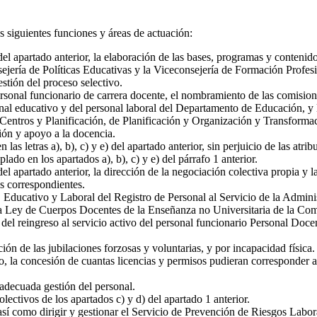
s siguientes funciones y áreas de actuación:
e) del apartado anterior, la elaboración de las bases, programas y conteni
nsejería de Políticas Educativas y la Viceconsejería de Formación Profe
estión del proceso selectivo.
ersonal funcionario de carrera docente, el nombramiento de las comision
onal educativo y del personal laboral del Departamento de Educación, y l
 Centros y Planificación, de Planificación y Organización y Transforma
ción y apoyo a la docencia.
as letras a), b), c) y e) del apartado anterior, sin perjuicio de las atri
ado en los apartados a), b), c) y e) del párrafo 1 anterior.
 del apartado anterior, la dirección de la negociación colectiva propia y l
os correspondientes.
ducativo y Laboral del Registro de Personal al Servicio de la Administr
e la Ley de Cuerpos Docentes de la Enseñanza no Universitaria de la C
n del reingreso al servicio activo del personal funcionario Personal Do
ión de las jubilaciones forzosas y voluntarias, y por incapacidad física.
o, la concesión de cuantas licencias y permisos pudieran corresponder 
 adecuada gestión del personal.
olectivos de los apartados c) y d) del apartado 1 anterior.
así como dirigir y gestionar el Servicio de Prevención de Riesgos Labor