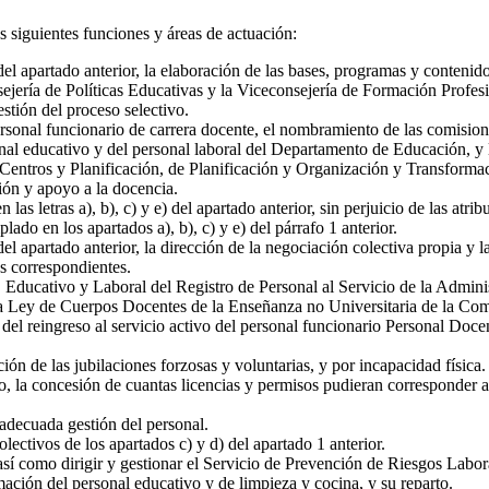
s siguientes funciones y áreas de actuación:
e) del apartado anterior, la elaboración de las bases, programas y conteni
nsejería de Políticas Educativas y la Viceconsejería de Formación Profe
estión del proceso selectivo.
ersonal funcionario de carrera docente, el nombramiento de las comision
onal educativo y del personal laboral del Departamento de Educación, y l
 Centros y Planificación, de Planificación y Organización y Transforma
ción y apoyo a la docencia.
as letras a), b), c) y e) del apartado anterior, sin perjuicio de las atri
ado en los apartados a), b), c) y e) del párrafo 1 anterior.
 del apartado anterior, la dirección de la negociación colectiva propia y l
os correspondientes.
ducativo y Laboral del Registro de Personal al Servicio de la Administr
e la Ley de Cuerpos Docentes de la Enseñanza no Universitaria de la C
n del reingreso al servicio activo del personal funcionario Personal Do
ión de las jubilaciones forzosas y voluntarias, y por incapacidad física.
o, la concesión de cuantas licencias y permisos pudieran corresponder 
 adecuada gestión del personal.
olectivos de los apartados c) y d) del apartado 1 anterior.
así como dirigir y gestionar el Servicio de Prevención de Riesgos Labor
mación del personal educativo y de limpieza y cocina, y su reparto.