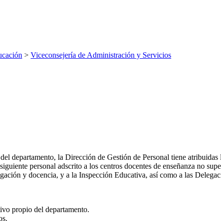
ucación
>
Viceconsejería de Administración y Servicios
del departamento, la Dirección de Gestión de Personal tiene atribuidas l
al siguiente personal adscrito a los centros docentes de enseñanza no sup
tigación y docencia, y a la Inspección Educativa, así como a las Delega
tivo propio del departamento.
os.