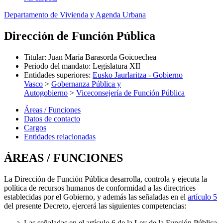
Departamento de Vivienda y Agenda Urbana
Dirección de Función Pública
Titular
:
Juan María Barasorda Goicoechea
Periodo del mandato
:
Legislatura XII
Entidades superiores
:
Eusko Jaurlaritza - Gobierno
Vasco
>
Gobernanza Pública y
Autogobierno
>
Viceconsejería de Función Pública
Áreas / Funciones
Datos de contacto
Cargos
Entidades relacionadas
ÁREAS / FUNCIONES
La Dirección de Función Pública desarrolla, controla y ejecuta la
política de recursos humanos de conformidad a las directrices
establecidas por el Gobierno, y además las señaladas en el
artículo 5
del presente Decreto, ejercerá las siguientes competencias:
Las señaladas en el artículo 6 de la Ley de la Función Pública