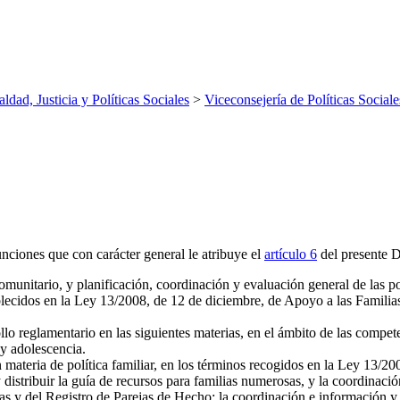
aldad, Justicia y Políticas Sociales
>
Viceconsejería de Políticas Sociale
unciones que con carácter general le atribuye el
artículo 6
del presente De
comunitario, y planificación, coordinación y evaluación general de las p
lecidos en la Ley 13/2008, de 12 de diciembre, de Apoyo a las Familias,
llo reglamentario en las siguientes materias, en el ámbito de las compe
 y adolescencia.
n materia de política familiar, en los términos recogidos en la Ley 13/2
 distribuir la guía de recursos para familias numerosas, y la coordinació
 y del Registro de Parejas de Hecho; la coordinación e información y 