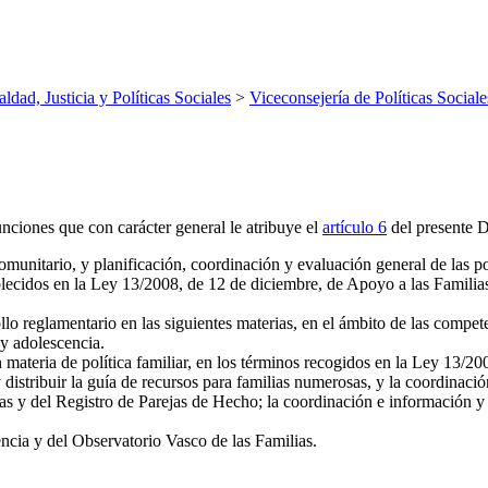
aldad, Justicia y Políticas Sociales
>
Viceconsejería de Políticas Sociale
unciones que con carácter general le atribuye el
artículo 6
del presente De
comunitario, y planificación, coordinación y evaluación general de las p
lecidos en la Ley 13/2008, de 12 de diciembre, de Apoyo a las Familias,
llo reglamentario en las siguientes materias, en el ámbito de las compe
 y adolescencia.
n materia de política familiar, en los términos recogidos en la Ley 13/2
 distribuir la guía de recursos para familias numerosas, y la coordinació
 y del Registro de Parejas de Hecho; la coordinación e información y 
ncia y del Observatorio Vasco de las Familias.