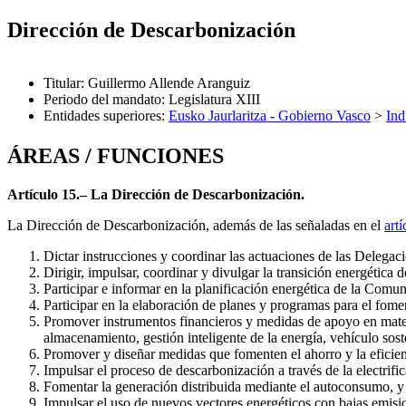
Dirección de Descarbonización
Titular
:
Guillermo Allende Aranguiz
Periodo del mandato
:
Legislatura XIII
Entidades superiores
:
Eusko Jaurlaritza - Gobierno Vasco
>
Ind
ÁREAS / FUNCIONES
Artículo 15.– La Dirección de Descarbonización.
La Dirección de Descarbonización, además de las señaladas en el
artí
Dictar instrucciones y coordinar las actuaciones de las Delegaci
Dirigir, impulsar, coordinar y divulgar la transición energétic
Participar e informar en la planificación energética de la Com
Participar en la elaboración de planes y programas para el fome
Promover instrumentos financieros y medidas de apoyo en materi
almacenamiento, gestión inteligente de la energía, vehículo sost
Promover y diseñar medidas que fomenten el ahorro y la eficienc
Impulsar el proceso de descarbonización a través de la electrific
Fomentar la generación distribuida mediante el autoconsumo, y
Impulsar el uso de nuevos vectores energéticos con bajas emisio