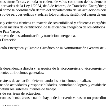
nes atmosféricas, en toda su cadena de valor, como uno de los elemento
s derivadas de la Ley 1/2024, de 8 de febrero, de Transición Energétic
 como la coordinación dentro del departamento de las actuaciones corr
stro de parques eólicos y solares fotovoltaicos, gestión del canon de ene
y criterios técnicos en materia de sostenibilidad y eficiencia energétic
en materia de certificación de la eficiencia energética de los edificios 
de País Vasco.
roceso de descarbonización y transición energética.
la Dirección.
sición Energética y Cambio Climático de la Administración General de
la dependencia directa y jerárquica de la viceconsejera o viceconsejero 
uientes atribuciones generales:
us áreas de actuación, determinando las actuaciones a realizar.
nando actividades y responsabilidades, controlando logros, y establecie
efinir los sistemas internos de trabajo.
es de sus áreas de actuación.
 con las demás áreas, cuando hayan de intervenir varias en un procedim