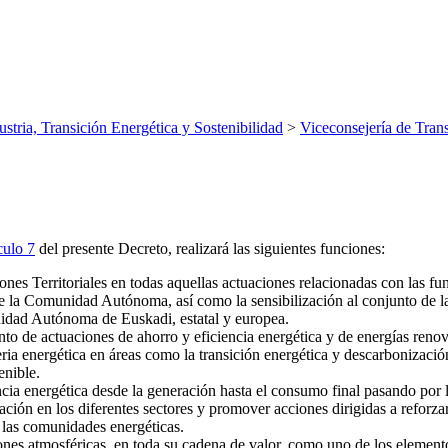
ustria, Transición Energética y Sostenibilidad
>
Viceconsejería de Tran
culo 7
del presente Decreto, realizará las siguientes funciones:
ones Territoriales en todas aquellas actuaciones relacionadas con las fu
a de la Comunidad Autónoma, así como la sensibilización al conjunto de l
unidad Autónoma de Euskadi, estatal y europea.
nto de actuaciones de ahorro y eficiencia energética y de energías renov
a energética en áreas como la transición energética y descarbonización,
enible.
ia energética desde la generación hasta el consumo final pasando por l
ación en los diferentes sectores y promover acciones dirigidas a reforzar
 las comunidades energéticas.
nes atmosféricas, en toda su cadena de valor, como uno de los elemento