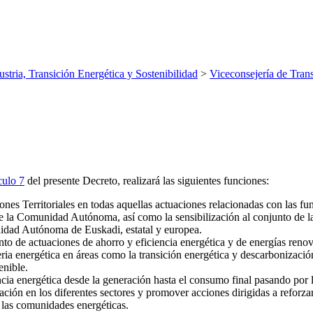
ustria, Transición Energética y Sostenibilidad
>
Viceconsejería de Tran
culo 7
del presente Decreto, realizará las siguientes funciones:
ones Territoriales en todas aquellas actuaciones relacionadas con las fu
a de la Comunidad Autónoma, así como la sensibilización al conjunto de l
unidad Autónoma de Euskadi, estatal y europea.
nto de actuaciones de ahorro y eficiencia energética y de energías renov
a energética en áreas como la transición energética y descarbonización,
enible.
ia energética desde la generación hasta el consumo final pasando por l
ación en los diferentes sectores y promover acciones dirigidas a reforzar
 las comunidades energéticas.