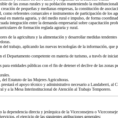
nible de las zonas rurales y su población manteniendo la multifuncional
la creación de pequeñas y medianas empresas, la constitución de asociac
al, como referentes comarcales e instrumentos de participación de los ag
al en materia agraria, y del medio rural e impulso, de forma coordinada
uada integración entre la demanda empresarial sobre capacitación profes
riculares de formación reglada agraria y rural.
ores de la agricultura y la alimentación y desarrollar medidas tendente
edoras.
del trabajo, aplicando las nuevas tecnologías de la información, que po
n el Departamento competente en materia de turismo, a través de iniciati
 para entidades públicas con el fin de detener el declive de las zonas p
urales.
, del Estatuto de las Mujeres Agricultoras.
 prestará el apoyo técnico y administrativo necesario a Landaberri, al 
al y a la Mesa Interinstitucional de Atención al Trabajo Temporero.
o la dependencia directa y jerárquica de la Viceconsejera o Viceconsejer
vicios, el ejercicio de las siguientes atribuciones generales: