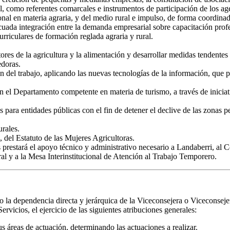
al, como referentes comarcales e instrumentos de participación de los ag
al en materia agraria, y del medio rural e impulso, de forma coordinada
uada integración entre la demanda empresarial sobre capacitación profes
riculares de formación reglada agraria y rural.
ores de la agricultura y la alimentación y desarrollar medidas tendente
edoras.
del trabajo, aplicando las nuevas tecnologías de la información, que po
n el Departamento competente en materia de turismo, a través de iniciati
 para entidades públicas con el fin de detener el declive de las zonas p
urales.
, del Estatuto de las Mujeres Agricultoras.
 prestará el apoyo técnico y administrativo necesario a Landaberri, al 
al y a la Mesa Interinstitucional de Atención al Trabajo Temporero.
o la dependencia directa y jerárquica de la Viceconsejera o Viceconsejer
vicios, el ejercicio de las siguientes atribuciones generales:
us áreas de actuación, determinando las actuaciones a realizar.