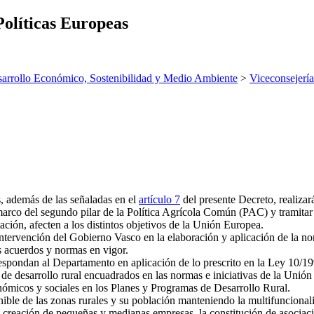
Políticas Europeas
arrollo Económico, Sostenibilidad y Medio Ambiente
>
Viceconsejería
s, además de las señaladas en el
artículo 7
del presente Decreto, realizará
l marco del segundo pilar de la Política Agrícola Común (PAC) y tramita
ación, afecten a los distintos objetivos de la Unión Europea.
intervención del Gobierno Vasco en la elaboración y aplicación de la no
s acuerdos y normas en vigor.
espondan al Departamento en aplicación de lo prescrito en la Ley 10/199
de desarrollo rural encuadrados en las normas e iniciativas de la Unió
onómicos y sociales en los Planes y Programas de Desarrollo Rural.
nible de las zonas rurales y su población manteniendo la multifuncional
la creación de pequeñas y medianas empresas, la constitución de asociac