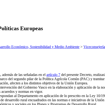
Políticas Europeas
arrollo Económico, Sostenibilidad y Medio Ambiente
>
Viceconsejería
s, además de las señaladas en el
artículo 7
del presente Decreto, realizará
l marco del segundo pilar de la Política Agrícola Común (PAC) y tramita
ación, afecten a los distintos objetivos de la Unión Europea.
intervención del Gobierno Vasco en la elaboración y aplicación de la no
s acuerdos y normas en vigor.
espondan al Departamento en aplicación de lo prescrito en la Ley 10/199
de desarrollo rural encuadrados en las normas e iniciativas de la Unió
onómicos y sociales en los Planes y Programas de Desarrollo Rural.