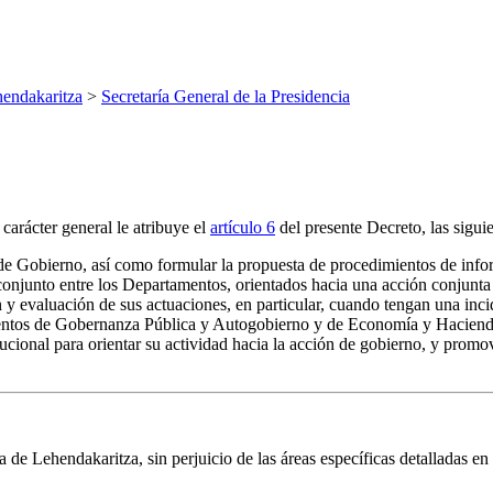
endakaritza
>
Secretaría General de la Presidencia
arácter general le atribuye el
artículo 6
del presente Decreto, las sigui
n de Gobierno, así como formular la propuesta de procedimientos de inf
conjunto entre los Departamentos, orientados hacia una acción conjunt
 evaluación de sus actuaciones, en particular, cuando tengan una incide
amentos de Gobernanza Pública y Autogobierno y de Economía y Haciend
titucional para orientar su actividad hacia la acción de gobierno, y pro
de Lehendakaritza, sin perjuicio de las áreas específicas detalladas en 