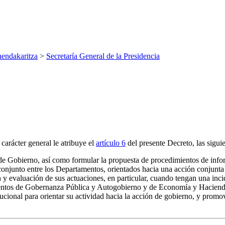
endakaritza
>
Secretaría General de la Presidencia
arácter general le atribuye el
artículo 6
del presente Decreto, las sigui
n de Gobierno, así como formular la propuesta de procedimientos de inf
conjunto entre los Departamentos, orientados hacia una acción conjunt
 evaluación de sus actuaciones, en particular, cuando tengan una incide
amentos de Gobernanza Pública y Autogobierno y de Economía y Haciend
titucional para orientar su actividad hacia la acción de gobierno, y pro