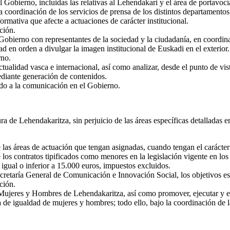
l Gobierno, incluidas las relativas al Lehendakari y el área de portavoc
la coordinación de los servicios de prensa de los distintos departament
mativa que afecte a actuaciones de carácter institucional.
ción.
l Gobierno con representantes de la sociedad y la ciudadanía, en coordi
dad en orden a divulgar la imagen institucional de Euskadi en el exterior.
rno.
ctualidad vasca e internacional, así como analizar, desde el punto de vis
ediante generación de contenidos.
ado a la comunicación en el Gobierno.
 de Lehendakaritza, sin perjuicio de las áreas específicas detalladas en
las áreas de actuación que tengan asignadas, cuando tengan el carácter
 los contratos tipificados como menores en la legislación vigente en lo
 igual o inferior a 15.000 euros, impuestos excluidos.
cretaría General de Comunicación e Innovación Social, los objetivos est
ción.
 Mujeres y Hombres de Lehendakaritza, así como promover, ejecutar y eva
ia de igualdad de mujeres y hombres; todo ello, bajo la coordinación de