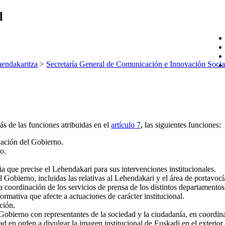
l
endakaritza
>
Secretaría General de Comunicación e Innovación Socia
s de las funciones atribuidas en el
artículo 7
, las siguientes funciones:
icación del Gobierno.
o.
a que precise el Lehendakari para sus intervenciones institucionales.
l Gobierno, incluidas las relativas al Lehendakari y el área de portavoc
la coordinación de los servicios de prensa de los distintos departament
mativa que afecte a actuaciones de carácter institucional.
ción.
l Gobierno con representantes de la sociedad y la ciudadanía, en coordi
dad en orden a divulgar la imagen institucional de Euskadi en el exterior.