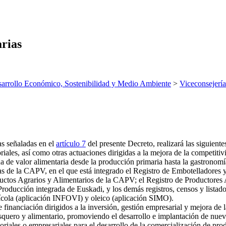
arias
arrollo Económico, Sostenibilidad y Medio Ambiente
>
Viceconsejería
as señaladas en el
artículo 7
del presente Decreto, realizará las siguiente
riales, así como otras actuaciones dirigidas a la mejora de la competitivi
a de valor alimentaria desde la producción primaria hasta la gastronomí
rias de la CAPV, en el que está integrado el Registro de Embotelladore
ductos Agrarios y Alimentarios de la CAPV; el Registro de Productores
oducción integrada de Euskadi, y los demás registros, censos y listados
inícola (aplicación INFOVI) y oleico (aplicación SIMO).
financiación dirigidos a la inversión, gestión empresarial y mejora de l
squero y alimentario, promoviendo el desarrollo e implantación de nuevo
oriales o empresariales para el desarrollo de la comercialización de prod