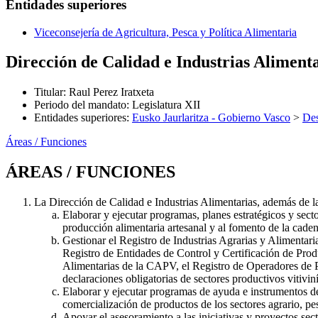
Entidades superiores
Viceconsejería de Agricultura, Pesca y Política Alimentaria
Dirección de Calidad e Industrias Aliment
Titular
:
Raul Perez Iratxeta
Periodo del mandato
:
Legislatura XII
Entidades superiores
:
Eusko Jaurlaritza - Gobierno Vasco
>
Des
Áreas / Funciones
ÁREAS / FUNCIONES
La Dirección de Calidad e Industrias Alimentarias, además de l
Elaborar y ejecutar programas, planes estratégicos y secto
producción alimentaria artesanal y al fomento de la caden
Gestionar el Registro de Industrias Agrarias y Alimenta
Registro de Entidades de Control y Certificación de Pro
Alimentarias de la CAPV, el Registro de Operadores de Pr
declaraciones obligatorias de sectores productivos vitiv
Elaborar y ejecutar programas de ayuda e instrumentos de 
comercialización de productos de los sectores agrario, pe
Apoyar el asesoramiento a las iniciativas y proyectos sect