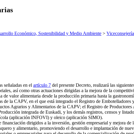
arias
arrollo Económico, Sostenibilidad y Medio Ambiente
>
Viceconsejería
as señaladas en el
artículo 7
del presente Decreto, realizará las siguiente
riales, así como otras actuaciones dirigidas a la mejora de la competitivi
a de valor alimentaria desde la producción primaria hasta la gastronomí
rias de la CAPV, en el que está integrado el Registro de Embotelladore
ductos Agrarios y Alimentarios de la CAPV; el Registro de Productores
oducción integrada de Euskadi, y los demás registros, censos y listados
inícola (aplicación INFOVI) y oleico (aplicación SIMO).
financiación dirigidos a la inversión, gestión empresarial y mejora de l
squero y alimentario, promoviendo el desarrollo e implantación de nuevo
oriales o empresariales para el desarrollo de la comercialización de prod