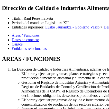
Dirección de Calidad e Industrias Aliment
Titular
:
Raul Perez Iratxeta
Periodo del mandato
:
Legislatura XII
Entidades superiores
:
Eusko Jaurlaritza - Gobierno Vasco
>
Des
Áreas / Funciones
Datos de contacto
Cargos
Entidades relacionadas
ÁREAS / FUNCIONES
La Dirección de Calidad e Industrias Alimentarias, además de l
Elaborar y ejecutar programas, planes estratégicos y secto
producción alimentaria artesanal y al fomento de la caden
Gestionar el Registro de Industrias Agrarias y Alimenta
Registro de Entidades de Control y Certificación de Pro
Alimentarias de la CAPV, el Registro de Operadores de Pr
declaraciones obligatorias de sectores productivos vitiv
Elaborar y ejecutar programas de ayuda e instrumentos de 
comercialización de productos de los sectores agrario, pe
Apoyar el asesoramiento a las iniciativas y proyectos sect