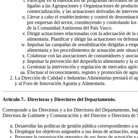
Participar en la elaboración de programas derivados de l
ligadas a las Agrupaciones y Organizaciones de productor
comercialización, y las actuaciones derivadas de interv
Llevar a cabo el establecimiento y control de denominacio
por empresas del sector, constituyendo y controlando lo
de la Comunidad Autónoma del País Vasco.
Dirigir actuaciones relacionadas con la adecuación de la 
alimentaria. Planificar y dirigir las actuaciones en defens
Impulsar las campañas de sensibilización dirigidas a emp
alimentaria y los procedimientos de actuación ante situaci
Colaborar con las asociaciones de consumidores y asociac
Impulsar la prevención del desperdicio alimentario y la so
Gestionar la intervención y regulación de mercados agríc
Efectuar el reconocimiento, registro y promoción de ag
La Dirección de Calidad e Industrias Alimentarias prestará el 
y al Foro de Innovación Agraria y Alimentaria.
Artículo 7.- Directoras y Directores del Departamento.
Corresponde a las Directoras y a los Directores del Departamento, baj
Directora de Gabinete y Comunicación y del Director o Directora de Ser
Desarrollar las políticas de gestión pública correspondientes a s
Desplegar los objetivos asignados a sus áreas de actuación, asig
Proponer la organización operativa de sus áreas de actuación y d