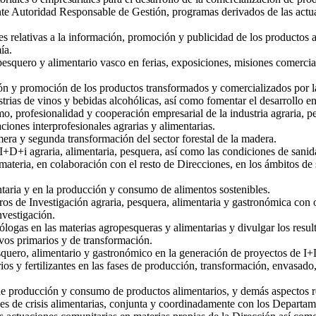
ente Autoridad Responsable de Gestión, programas derivados de las actu
nes relativas a la información, promoción y publicidad de los producto
ía.
, pesquero y alimentario vasco en ferias, exposiciones, misiones come
ón y promoción de los productos transformados y comercializados por las
trias de vinos y bebidas alcohólicas, así como fomentar el desarrollo eno
o, profesionalidad y cooperación empresarial de la industria agraria, pe
ciones interprofesionales agrarias y alimentarias.
mera y segunda transformación del sector forestal de la madera.
 I+D+i agraria, alimentaria, pesquera, así como las condiciones de sani
 materia, en colaboración con el resto de Direcciones, en los ámbitos de
ntaria y en la producción y consumo de alimentos sostenibles.
tros de Investigación agraria, pesquera, alimentaria y gastronómica co
nvestigación.
ogas en las materias agropesqueras y alimentarias y divulgar los result
ivos primarios y de transformación.
squero, alimentario y gastronómico en la generación de proyectos de I
arios y fertilizantes en las fases de producción, transformación, envasa
de producción y consumo de productos alimentarios, y demás aspectos re
nes de crisis alimentarias, conjunta y coordinadamente con los Departa