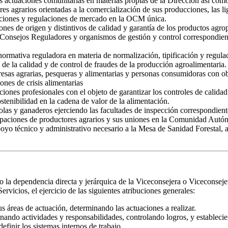
as actuaciones comunitarias en materias propias de la Dirección así com
es agrarios orientadas a la comercialización de sus producciones, las 
enciones y regulaciones de mercado en la OCM única.
nes de origen y distintivos de calidad y garantía de los productos agro
s Consejos Reguladores y organismos de gestión y control correspondien
normativa reguladora en materia de normalización, tipificación y regulac
a de la calidad y de control de fraudes de la producción agroalimentaria.
resas agrarias, pesqueras y alimentarias y personas consumidoras con ob
ones de crisis alimentarias
iones profesionales con el objeto de garantizar los controles de calid
stenibilidad en la cadena de valor de la alimentación.
olas y ganaderos ejerciendo las facultades de inspección correspondient
rupaciones de productores agrarios y sus uniones en la Comunidad Autó
apoyo técnico y administrativo necesario a la Mesa de Sanidad Forestal
o la dependencia directa y jerárquica de la Viceconsejera o Viceconsejer
vicios, el ejercicio de las siguientes atribuciones generales:
us áreas de actuación, determinando las actuaciones a realizar.
nando actividades y responsabilidades, controlando logros, y establecie
efinir los sistemas internos de trabajo.