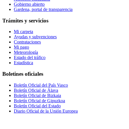
Gobierno abierto
Gardena, portal de transparencia
Trámites y servicios
Mi carpeta
Ayudas y subvenciones
Contrataciones
Mi pago
Meteorología
Estado del tráfico
Estadística
Boletines oficiales
Boletín Oficial del País Vasco
Boletín Oficial de Álava
Boletín Oficial de Bizkaia
Boletín Oficial de Gipuzkoa
Boletín Oficial del Estado
Diario Oficial de la Unión Europea