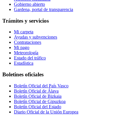
Gobierno abierto
Gardena, portal de transparencia
Trámites y servicios
Mi carpeta
Ayudas y subvenciones
Contrataciones
Mi pago
Meteorología
Estado del tráfico
Estadística
Boletines oficiales
Boletín Oficial del País Vasco
Boletín Oficial de Álava
Boletín Oficial de Bizkaia
Boletín Oficial de Gipuzkoa
Boletín Oficial del Estado
Diario Oficial de la Unión Europea