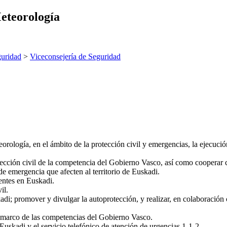
eteorología
uridad
>
Viceconsejería de Seguridad
rología, en el ámbito de la protección civil y emergencias, la ejecuci
otección civil de la competencia del Gobierno Vasco, así como cooperar c
e emergencia que afecten al territorio de Euskadi.
entes en Euskadi.
il.
adi; promover y divulgar la autoprotección, y realizar, en colaboración
l marco de las competencias del Gobierno Vasco.
skadi y el servicio telefónico de atención de urgencias 1-1-2.