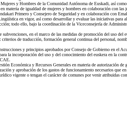
 de Mujeres y Hombres de la Comunidad Autónoma de Euskadi, así como ej
s en materia de igualdad de mujeres y hombres en colaboración con las je
ehendakari Primero y Consejero de Seguridad y en colaboración con Emak
ingüística en vigor, así como desarrollar y evaluar las iniciativas para 
cción; todo ello, bajo la coordinación de la Viceconsejería de Administr
s de subvenciones, en el marco de las medidas de promoción del uso del
 criterios de traducción, formación general continua del personal, nomb
 instrucciones y principios aprobados por Consejo de Gobierno en el Acu
para la incorporación del uso y del conocimiento del euskera en la contra
a CAE.
estión Económica y Recursos Generales en materia de autorización de ga
rización y aprobación de los gastos de funcionamiento necesarios que en
rídico vigente o tengan el carácter de comunes por venir atribuidas con 