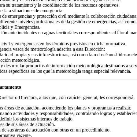
para su tratamiento y la coordinación de los recursos operativos.
esta a situaciones de emergencia.
s de emergencias y protección civil mediante la colaboración ciudadana
s diferentes niveles profesionales de la gestión de emergencias, así com
olicía y Emergencias.
ión ante incidentes en aguas territoriales correspondientes al litoral ma
 civil y emergencias en los términos previstos en dicha normativa.
gencia vasca de meteorología adscrita a esta Dirección:
ularidad propia y sus infraestructuras, así como la red océano-hidro-met
dicción meteorológica.
 y desarrollar productos de información meteorológica destinados a servi
cas específicas en los que la meteorología tenga especial relevancia.
partamento
ector o Directora, a los que, con carácter general, les corresponderá:
sus áreas de actuación, acometiendo los planes y programas a realizar.
gnando actividades y responsabilidades, controlando logros y establecien
efinir los sistemas internos de trabajo.
des de sus áreas de actuación.
a de sus áreas de actuación con otras en un procedimiento.
ormativa vigente.