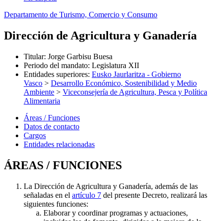
Departamento de Turismo, Comercio y Consumo
Dirección de Agricultura y Ganadería
Titular
:
Jorge Garbisu Buesa
Periodo del mandato
:
Legislatura XII
Entidades superiores
:
Eusko Jaurlaritza - Gobierno
Vasco
>
Desarrollo Económico, Sostenibilidad y Medio
Ambiente
>
Viceconsejería de Agricultura, Pesca y Política
Alimentaria
Áreas / Funciones
Datos de contacto
Cargos
Entidades relacionadas
ÁREAS / FUNCIONES
La Dirección de Agricultura y Ganadería, además de las
señaladas en el
artículo 7
del presente Decreto, realizará las
siguientes funciones:
Elaborar y coordinar programas y actuaciones,