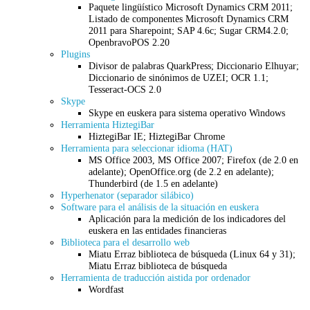
Paquete lingüístico Microsoft Dynamics CRM 2011;
Listado de componentes Microsoft Dynamics CRM
2011 para Sharepoint; SAP 4.6c; Sugar CRM4.2.0;
OpenbravoPOS 2.20
Plugins
Divisor de palabras QuarkPress; Diccionario Elhuyar;
Diccionario de sinónimos de UZEI; OCR 1.1;
Tesseract-OCS 2.0
Skype
Skype en euskera para sistema operativo Windows
Herramienta HiztegiBar
HiztegiBar IE; HiztegiBar Chrome
Herramienta para seleccionar idioma (HAT)
MS Office 2003, MS Office 2007; Firefox (de 2.0 en
adelante); OpenOffice.org (de 2.2 en adelante);
Thunderbird (de 1.5 en adelante)
Hyperhenator (separador silábico)
Software para el análisis de la situación en euskera
Aplicación para la medición de los indicadores del
euskera en las entidades financieras
Biblioteca para el desarrollo web
Miatu Erraz biblioteca de búsqueda (Linux 64 y 31);
Miatu Erraz biblioteca de búsqueda
Herramienta de traducción aistida por ordenador
Wordfast