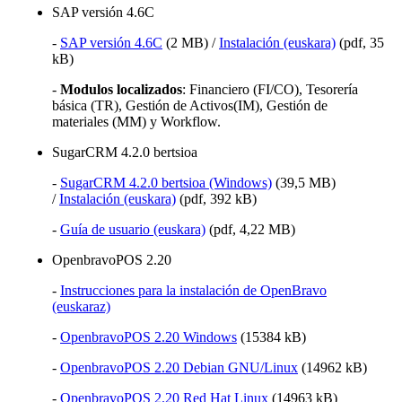
SAP versión 4.6C
-
SAP versión 4.6C
(2 MB) /
Instalación (euskara)
(pdf, 35
kB)
-
Modulos localizados
: Financiero (FI/CO), Tesorería
básica (TR), Gestión de Activos(IM), Gestión de
materiales (MM) y Workflow.
SugarCRM 4.2.0 bertsioa
-
SugarCRM 4.2.0 bertsioa (Windows)
(39,5 MB)
/
Instalación (euskara)
(pdf, 392 kB)
-
Guía de usuario (euskara)
(pdf, 4,22 MB)
OpenbravoPOS 2.20
-
Instrucciones para la instalación de OpenBravo
(euskaraz)
-
OpenbravoPOS 2.20 Windows
(15384 kB)
-
OpenbravoPOS 2.20 Debian GNU/Linux
(14962 kB)
-
OpenbravoPOS 2.20 Red Hat Linux
(14963 kB)